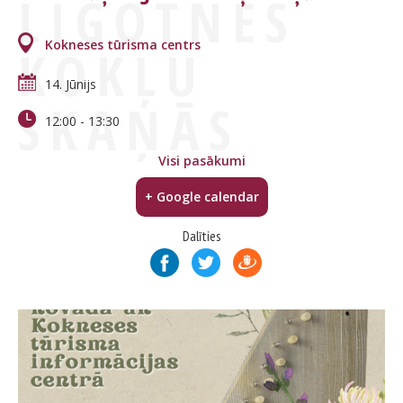
LĪGOTNES
Kokneses tūrisma centrs
KOKĻU
14. Jūnijs
SKAŅĀS
12:00
-
13:30
Visi pasākumi
+ Google calendar
Dalīties