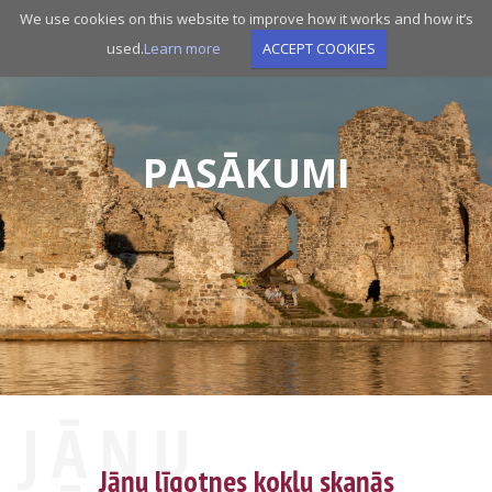
Skip
We use cookies on this website to improve how it works and how it’s
to
used.
Learn more
ACCEPT COOKIES
main
navigation
PASĀKUMI
JĀŅU
Jāņu līgotnes kokļu skaņās