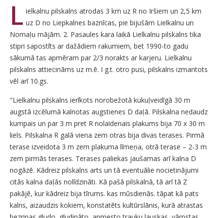
L
ielkalnu pilskalns atrodas 3 km uz R no Iršiem un 2,5 km
uz D no Liepkalnes baznīcas, pie bijušām Lielkalnu un
Nomaļu mājām. 2. Pasaules kara laikā Lielkalnu pilskalns tika
stipri sapostīts ar dažādiem rakumiem, bet 1990-to gadu
sākumā tas apmēram par 2/3 norakts ar karjeru. Lielkalnu
pilskalns attiecināms uz m.ē. I g.t. otro pusi, pilskalns izmantots
vēl arī 10.gs.
"Lielkalnu pilskalns ierīkots norobežotā kukuļveidīgā 30 m
augstā izcēlumā kalnotas augstienes D daļā. Pilskalna nedaudz
kumpais un par 3 m pret R nolaidenais plakums bija 70 x 30 m
liels. Pilskalna R galā viena zem otras bija divas terases. Pirmā
terase izveidota 3 m zem plakuma līmeņa, otrā terase – 2-3 m
zem pirmās terases. Terases paliekas jaušamas arī kalna D
nogāzē. Kādreiz pilskalns arts un tā eventuālie nocietinājumi
citās kalna daļās nolīdzināti. Kā pašā pilskalnā, tā arī tā Z
pakājē, kur kādreiz bija tīrums. kas mūsdienās. tāpat kā pats
kalns, aizaudzis kokiem, konstatēts kultūrslānis, kurā atrastas
bezripas gludo, gludināto, apmesto trauku lauskas, vārpstas