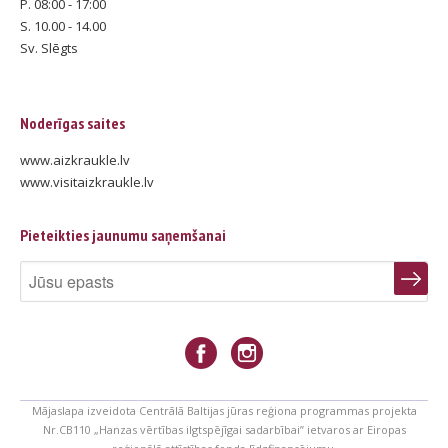
P. 08:00 - 17:00
S. 10.00 - 14.00
Sv. Slēgts
Noderīgas saites
www.aizkraukle.lv
www.visitaizkraukle.lv
Pieteikties jaunumu saņemšanai
Mājaslapa izveidota Centrālā Baltijas jūras reģiona programmas projekta
Nr.CB110 „Hanzas vērtības ilgtspējīgai sadarbībai” ietvaros ar Eiropas