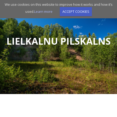
Skip
We use cookies on this website to improve how it works and how it’s
to
used.
Learn more
ACCEPT COOKIES
main
navigation
LIELKALNU PILSKALNS