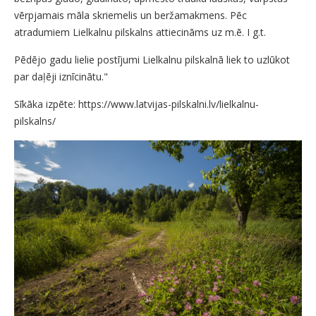
vērpjamais māla skriemelis un beržamakmens. Pēc
atradumiem Lielkalnu pilskalns attiecināms uz m.ē. I g.t.
Pēdējo gadu lielie postījumi Lielkalnu pilskalnā liek to uzlūkot
par daļēji iznīcinātu."
Sīkāka izpēte: https://www.latvijas-pilskalni.lv/lielkalnu-
pilskalns/