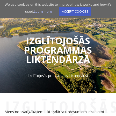
Skip
We use cookies on this website to improve how it works and how it’s
to
used.
Learn more
ACCEPT COOKIES
main
navigation
IZGLĪTOJOŠĀS
PROGRAMMAS
LIKTEŅDĀRZĀ
Izglītojošās programmas Likteņdārzā
IZGLĪTOJOŠĀ
Viens no svarīgākajiem Likteņdārza uzdevumiem ir skaidrot