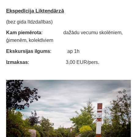
Ekspedīcija Likteņdārzā
(bez gida līdzdalības)
Kam piemērota
: dažādu vecumu skolēniem,
ģimenēm, kolektīviem
Ekskursijas ilgums
: ap 1h
Izmaksas
: 3,00 EUR/pers.