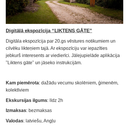
Digitālā ekspozīcija “LIKTENS GĀTE”
Digitāla ekspozīcija par 20.gs vēstures notikumiem un
cilvēku likteņiem tajā. Ar ekspozīciju var iepazīties
jebkurš interesents ar viedierīci. Jālejupielāde aplikācija
"Liktens gāte" un jāseko instrukcijām.
Kam piemērota
: dažādu vecumu skolēniem, ģimenēm,
kolektīviem
Ekskursijas ilgums
: līdz 2h
Izmaksas
: bezmaksas
Valodas
: latviešu, Angļu