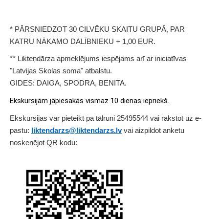
* PĀRSNIEDZOT 30 CILVĒKU SKAITU GRUPĀ, PAR
KATRU NĀKAMO DALĪBNIEKU + 1,00 EUR.
** Likteņdārza apmeklējums iespējams arī ar iniciatīvas
"Latvijas Skolas soma" atbalstu.
GIDES: DAIGA, SPODRA, BENITA.
Ekskursijām jāpiesakās vismaz 10 dienas iepriekš.
Ekskursijas var pieteikt pa tālruni 25495544 vai rakstot uz e-
pastu:
liktendarzs@liktendarzs.lv
vai aizpildot anketu
noskenējot QR kodu: