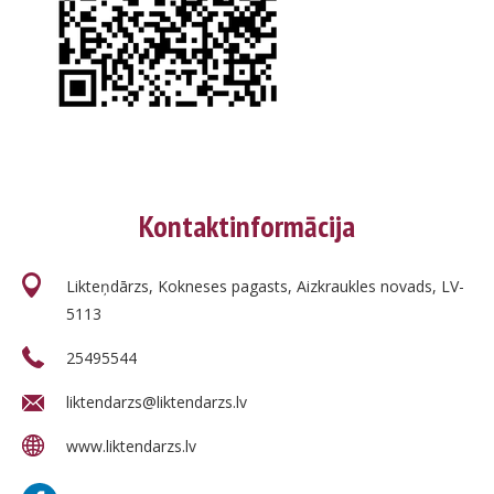
Kontaktinformācija
Likteņdārzs, Kokneses pagasts, Aizkraukles novads, LV-
5113
25495544
liktendarzs@liktendarzs.lv
www.liktendarzs.lv