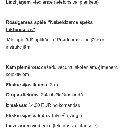
Līdzi jāņem
: viedierīce (telefons vai planšete)
Roadgames spēle “Nebeidzams spēks
Likteņdārzs”
Jālejupielādē aplikācija “Roadgames” un jāseko
instrukcijām.
Kam piemērota
: dažādu vecumu skolēniem, ģimenēm,
kolektīviem
Ekskursijas ilgums:
2h +
Grupas lielums
: 2-4 cilvēki/ komandā
Izmaksas
: 14,00 EUR no komandas
Ekskursijas valodas
: latviešu, Angļu
Līdzi jāņem
:viedierīce (telefons vai planšete)