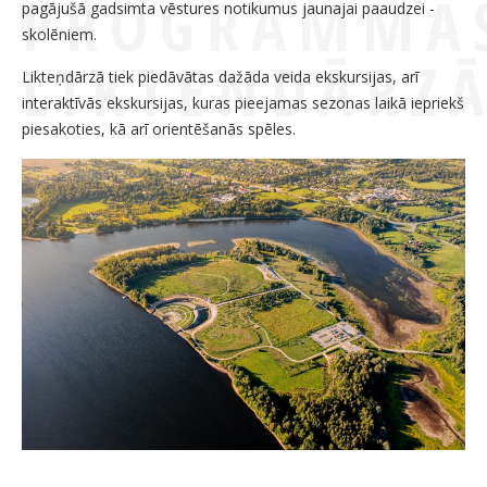
PROGRAMMA
pagājušā gadsimta vēstures notikumus jaunajai paaudzei -
skolēniem.
LIKTEŅDĀRZ
Likteņdārzā tiek piedāvātas dažāda veida ekskursijas, arī
interaktīvās ekskursijas, kuras pieejamas sezonas laikā iepriekš
piesakoties, kā arī orientēšanās spēles.