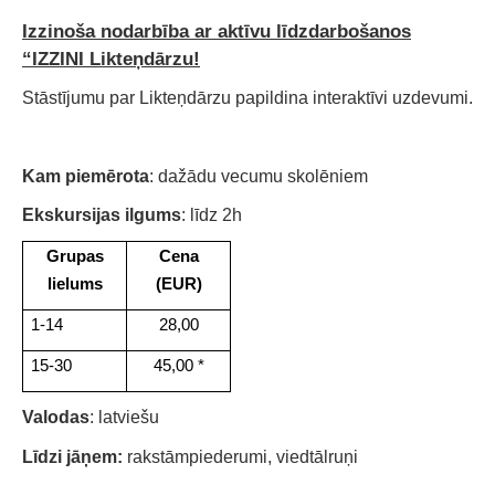
Izzinoša nodarbība ar aktīvu līdzdarbošanos
“IZZINI Likteņdārzu!
Stāstījumu par Likteņdārzu papildina interaktīvi uzdevumi.
Kam piemērota
: dažādu vecumu skolēniem
Ekskursijas ilgums
: līdz 2h
Grupas
Cena
lielums
(EUR)
1-14
28,00
15-30
45,00 *
Valodas
: latviešu
Līdzi jāņem:
rakstāmpiederumi, viedtālruņi