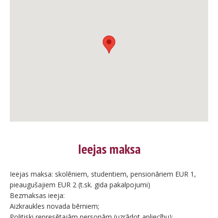
Ieejas maksa
Ieejas maksa: skolēniem, studentiem, pensionāriem EUR 1,
pieaugušajiem EUR 2 (t.sk. gida pakalpojumi)
Bezmaksas ieeja:
Aizkraukles novada bērniem;
Politiski represētajām personām (uzrādot apliecību);