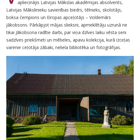
apliecinājis Latvijas Mākslas akadēmijas absolvents,
Latvijas Mākslinieku savienības biedrs, tēlnieks, skolotājs,
boksa čempions un Eiropas apceļotājs – Voldemārs
Jākobsons. Pārkāpjot mājas slieksni, apmeklētāju uzrunā ne
tikai Jākobsona radītie darbi, par viņa dzīves laiku vēsta seni
sadzīves priekšmeti un mēbeles, apavu kolekcija, kurā izceļas
varenie ceļotāja zābaki, neliela bibliotēka un fotogrāfijas.