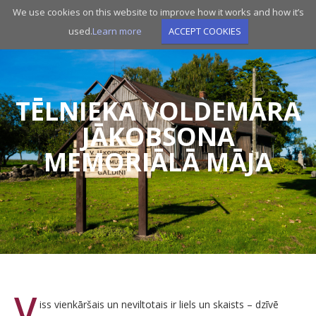
Skip
We use cookies on this website to improve how it works and how it’s
to
used.
Learn more
ACCEPT COOKIES
main
navigation
TĒLNIEKA VOLDEMĀRA
JĀKOBSONA
MEMORIĀLĀ MĀJA
V
iss vienkāršais un neviltotais ir liels un skaists – dzīvē