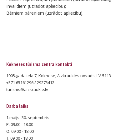
Invalīdiem (uzrādot apliecību);
Bērniem bāreņiem (uzrādot apliecību).
Kokneses tūrisma centra kontakti
1905.gada iela 7, Koknese, Aizkraukles novads, LV-5113
+371 65161296 / 29275412
turisms@aizkraukle.lv
Darba laiks
1.maijs- 30. septembris
P. 09:00 - 18:00
O. 09:00 - 18:00
T. 09:00 - 18:00