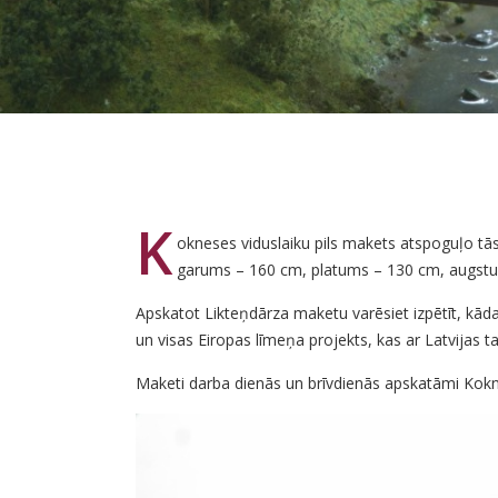
K
okneses viduslaiku pils makets atspoguļo tā
garums – 160 cm, platums – 130 cm, augst
Apskatot Likteņdārza maketu varēsiet izpētīt, kāda 
un visas Eiropas līmeņa projekts, kas ar Latvijas 
Maketi darba dienās un brīvdienās apskatāmi Kokne