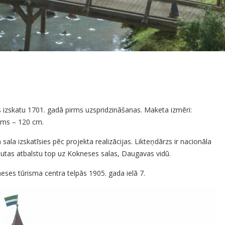
s izskatu 1701. gadā pirms uzspridzināšanas. Maketa izmēri:
ums – 120 cm.
sala izskatīsies pēc projekta realizācijas. Likteņdārzs ir nacionāla
tautas atbalstu top uz Kokneses salas, Daugavas vidū.
ses tūrisma centra telpās 1905. gada ielā 7.