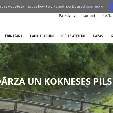
this website to improve how it works and how it’s used.
Learn more
Par Koknesi
Jaunumi
Pasāku
ĒDINĀŠANA
LAUKU LABUMI
IDEJAS ATPŪTAI
KĀZAS
I
DĀRZA UN KOKNESES PILS