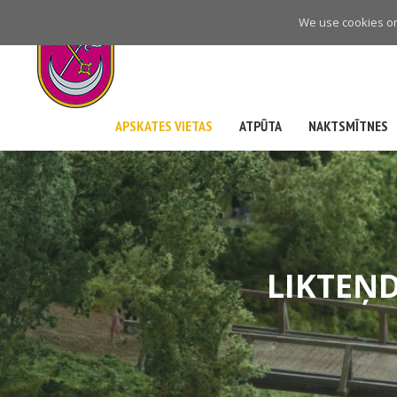
Skip
We use cookies on 
to
main
navigation
APSKATES VIETAS
ATPŪTA
NAKTSMĪTNES
LIKTEŅ