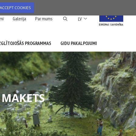
ACCEPT COOKIES
List additional action
mi
Galerija
Par mums
LV
ZGLĪTOJOŠĀS PROGRAMMAS
GIDU PAKALPOJUMI
 MAKETS