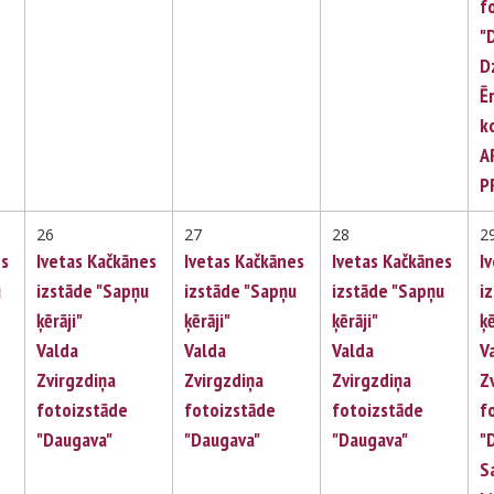
f
"
D
Ē
k
A
P
26
27
28
2
es
Ivetas Kačkānes
Ivetas Kačkānes
Ivetas Kačkānes
I
u
izstāde "Sapņu
izstāde "Sapņu
izstāde "Sapņu
i
ķērāji"
ķērāji"
ķērāji"
ķē
Valda
Valda
Valda
V
Zvirgzdiņa
Zvirgzdiņa
Zvirgzdiņa
Z
fotoizstāde
fotoizstāde
fotoizstāde
f
"Daugava"
"Daugava"
"Daugava"
"
S