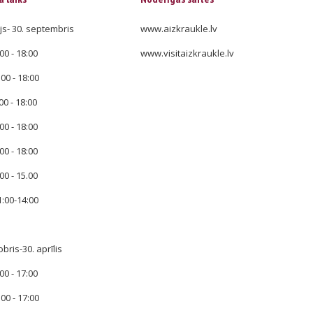
js- 30. septembris
www.aizkraukle.lv
00 - 18:00
www.visitaizkraukle.lv
:00 - 18:00
00 - 18:00
00 - 18:00
00 - 18:00
00 - 15.00
1:00-14:00
obris-30. aprīlis
00 - 17:00
:00 - 17:00