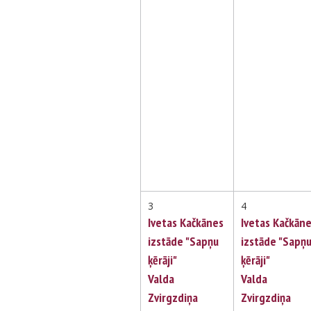
3
4
Ivetas Kačkānes
Ivetas Kačkān
izstāde "Sapņu
izstāde "Sapņ
ķērāji"
ķērāji"
Valda
Valda
Zvirgzdiņa
Zvirgzdiņa