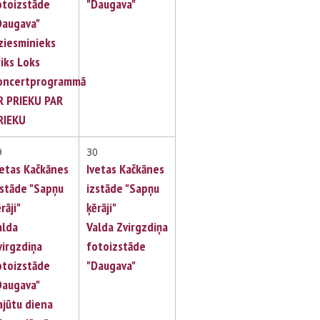
otoizstāde
"Daugava"
Daugava"
ziesminieks
riks Loks
oncertprogrammā
R PRIEKU PAR
RIEKU
9
30
vetas Kačkānes
Ivetas Kačkānes
zstāde "Sapņu
izstāde "Sapņu
rāji"
ķērāji"
alda
Valda Zvirgzdiņa
virgzdiņa
fotoizstāde
otoizstāde
"Daugava"
Daugava"
ajūtu diena