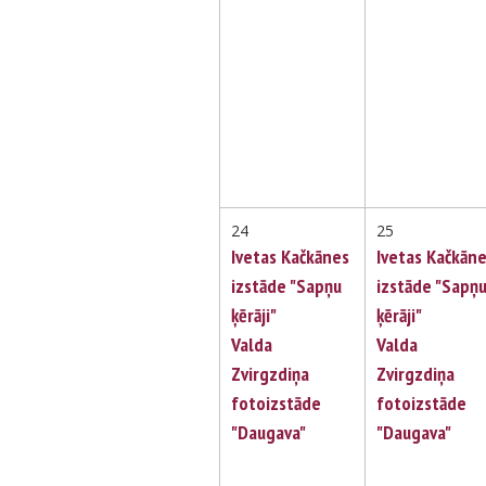
24
25
Ivetas Kačkānes
Ivetas Kačkān
izstāde "Sapņu
izstāde "Sapņ
ķērāji"
ķērāji"
Valda
Valda
Zvirgzdiņa
Zvirgzdiņa
fotoizstāde
fotoizstāde
"Daugava"
"Daugava"