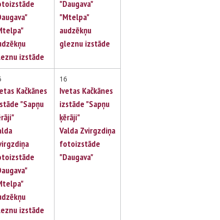
otoizstāde
"Daugava"
Daugava"
"Mtelpa"
Mtelpa"
audzēkņu
udzēkņu
gleznu izstāde
leznu izstāde
5
16
vetas Kačkānes
Ivetas Kačkānes
zstāde "Sapņu
izstāde "Sapņu
rāji"
ķērāji"
alda
Valda Zvirgzdiņa
virgzdiņa
fotoizstāde
otoizstāde
"Daugava"
Daugava"
Mtelpa"
udzēkņu
leznu izstāde