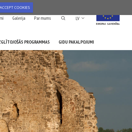
ACCEPT COOKIES
List additional action
mi
Galerija
Par mums
LV
ZGLĪTOJOŠĀS PROGRAMMAS
GIDU PAKALPOJUMI