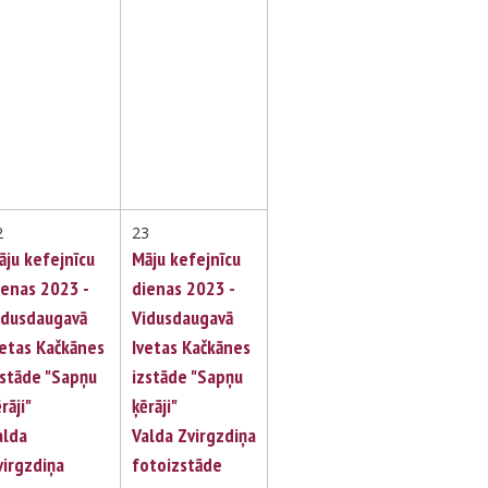
2
23
āju kefejnīcu
Māju kefejnīcu
ienas 2023 -
dienas 2023 -
idusdaugavā
Vidusdaugavā
vetas Kačkānes
Ivetas Kačkānes
zstāde "Sapņu
izstāde "Sapņu
rāji"
ķērāji"
alda
Valda Zvirgzdiņa
virgzdiņa
fotoizstāde