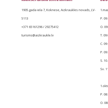
1905.gada iela 7, Koknese, Aizkraukles novads, LV-
1.mai
5113
P. 09:
+371 65161296 / 29275412
O. 09
turisms@aizkraukle.lv
T. 09:
C. 09:
P. 09:
S. 10.
Sv. 1
1.okt
P. 08:
O. 08