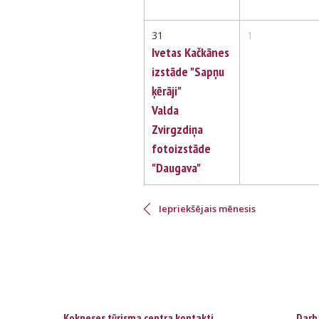
31
1
Ivetas Kačkānes
izstāde "Sapņu
ķērāji"
Valda
Zvirgzdiņa
fotoizstāde
"Daugava"
Pagination
Iepriekšējais mēnesis
Kokneses tūrisma centra kontakti
Darba