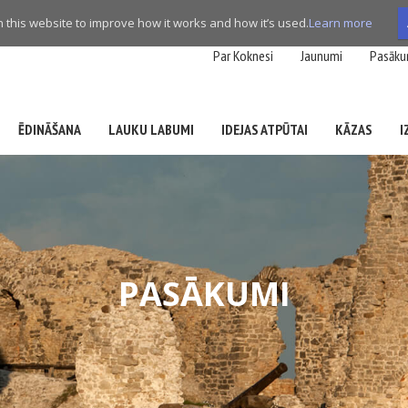
this website to improve how it works and how it’s used.
Learn more
Par Koknesi
Jaunumi
Pasāku
ĒDINĀŠANA
LAUKU LABUMI
IDEJAS ATPŪTAI
KĀZAS
I
PASĀKUMI