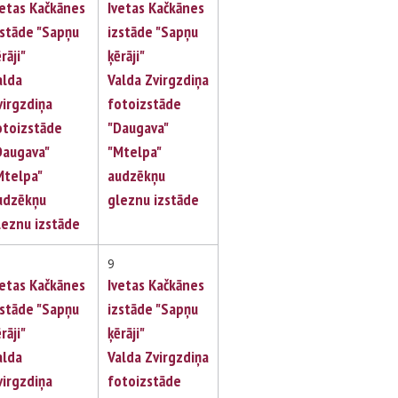
vetas Kačkānes
Ivetas Kačkānes
zstāde "Sapņu
izstāde "Sapņu
rāji"
ķērāji"
alda
Valda Zvirgzdiņa
virgzdiņa
fotoizstāde
otoizstāde
"Daugava"
Daugava"
"Mtelpa"
Mtelpa"
audzēkņu
udzēkņu
gleznu izstāde
leznu izstāde
9
vetas Kačkānes
Ivetas Kačkānes
zstāde "Sapņu
izstāde "Sapņu
rāji"
ķērāji"
alda
Valda Zvirgzdiņa
virgzdiņa
fotoizstāde