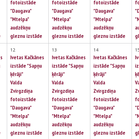
fotoizstāde
fotoizstāde
fotoizstāde
f
"Daugava"
"Daugava"
"Daugava"
"
"Mtelpa"
"Mtelpa"
"Mtelpa"
"
audzēkņu
audzēkņu
audzēkņu
a
e
gleznu izstāde
gleznu izstāde
gleznu izstāde
g
12
13
14
1
es
Ivetas Kačkānes
Ivetas Kačkānes
Ivetas Kačkānes
I
u
izstāde "Sapņu
izstāde "Sapņu
izstāde "Sapņu
i
ķērāji"
ķērāji"
ķērāji"
ķē
Valda
Valda
Valda
V
Zvirgzdiņa
Zvirgzdiņa
Zvirgzdiņa
Z
fotoizstāde
fotoizstāde
fotoizstāde
f
"Daugava"
"Daugava"
"Daugava"
"
"Mtelpa"
"Mtelpa"
"Mtelpa"
"
audzēkņu
audzēkņu
audzēkņu
a
e
gleznu izstāde
gleznu izstāde
gleznu izstāde
g