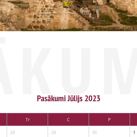
ĀKU
Pasākumi Jūlijs 2023
Tr
C
P
28
29
30
1