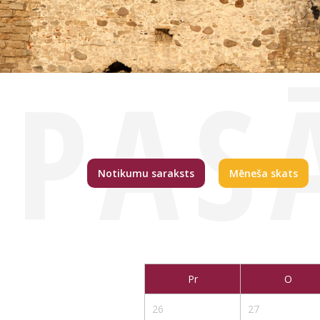
PAS
Notikumu saraksts
Mēneša skats
Pr
O
26
27