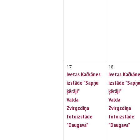
17
18
Ivetas Kačkānes
Ivetas Kačkān
izstāde "Sapņu
izstāde "Sapņ
ķērāji"
ķērāji"
Valda
Valda
Zvirgzdiņa
Zvirgzdiņa
fotoizstāde
fotoizstāde
"Daugava"
"Daugava"