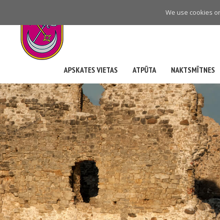
Skip
We use cookies on 
to
main
navigation
APSKATES VIETAS
ATPŪTA
NAKTSMĪTNES