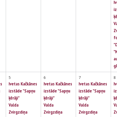
I
i
ķē
V
Z
f
"
"
a
g
5
6
7
8
es
Ivetas Kačkānes
Ivetas Kačkānes
Ivetas Kačkānes
I
u
izstāde "Sapņu
izstāde "Sapņu
izstāde "Sapņu
i
ķērāji"
ķērāji"
ķērāji"
ķē
Valda
Valda
Valda
V
Zvirgzdiņa
Zvirgzdiņa
Zvirgzdiņa
Z