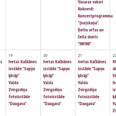
Vasaras vakari
Koknesē:
Koncertprogramma
"(no)skaņa".
Ķeltu arfas un
čella duets
"INFINI"
19
20
21
2
es
Ivetas Kačkānes
Ivetas Kačkānes
Ivetas Kačkānes
M
u
izstāde "Sapņu
izstāde "Sapņu
izstāde "Sapņu
d
ķērāji"
ķērāji"
ķērāji"
V
Valda
Valda
Valda
I
Zvirgzdiņa
Zvirgzdiņa
Zvirgzdiņa
i
fotoizstāde
fotoizstāde
fotoizstāde
ķē
"Daugava"
"Daugava"
"Daugava"
V
Z