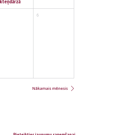
ikteņdārzā
6
Nākamais mēnesis
Pieteikties jaunumu saņemšanai