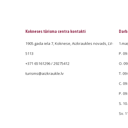
Kokneses tūrisma centra kontakti
Darba
1905.gada iela 7, Koknese, Aizkraukles novads, LV-
1.mai
5113
P. 09:
+371 65161296 / 29275412
O. 09
turisms@aizkraukle.lv
T. 09:
C. 09:
P. 09:
S. 10.
Sv. 1