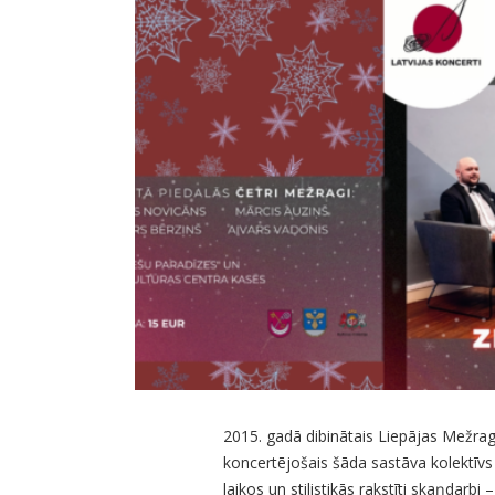
2015. gadā dibinātais Liepājas Mežragu 
koncertējošais šāda sastāva kolektīvs
laikos un stilistikās rakstīti skaņdarb