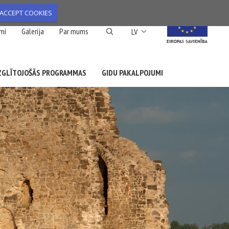
ACCEPT COOKIES
List additional action
mi
Galerija
Par mums
LV
ZGLĪTOJOŠĀS PROGRAMMAS
GIDU PAKALPOJUMI