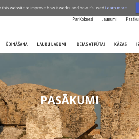
this website to improve how it works and how it’s used.
Learn more
Par Koknesi
Jaunumi
Pasāku
ĒDINĀŠANA
LAUKU LABUMI
IDEJAS ATPŪTAI
KĀZAS
I
PASĀKUMI