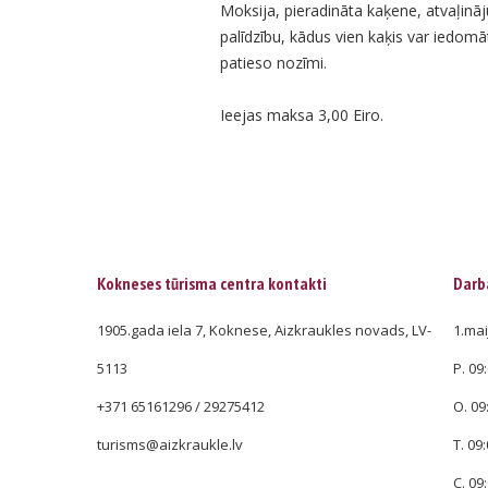
Moksija, pieradināta kaķene, atvaļinā
palīdzību, kādus vien kaķis var iedomā
patieso nozīmi.
Ieejas maksa 3,00 Eiro.
Kokneses tūrisma centra kontakti
Darba
1905.gada iela 7, Koknese, Aizkraukles novads, LV-
1.mai
5113
P. 09:
+371 65161296 / 29275412
O. 09
turisms@aizkraukle.lv
T. 09:
C. 09: