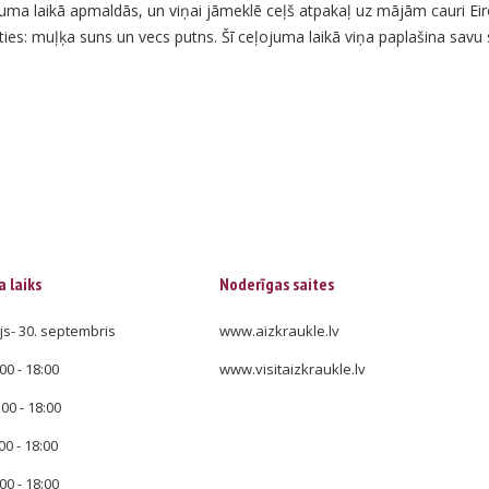
juma laikā apmaldās, un viņai jāmeklē ceļš atpakaļ uz mājām cauri Ei
ties: muļķa suns un vecs putns. Šī ceļojuma laikā viņa paplašina savu 
 laiks
Noderīgas saites
js- 30. septembris
www.aizkraukle.lv
00 - 18:00
www.visitaizkraukle.lv
:00 - 18:00
00 - 18:00
00 - 18:00