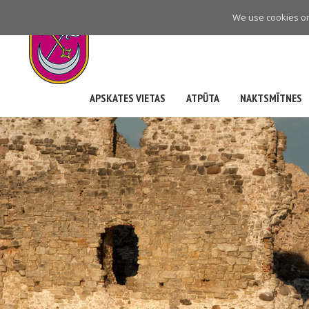
Skip
We use cookies on 
to
main
navigation
APSKATES VIETAS
ATPŪTA
NAKTSMĪTNES