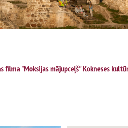
s filma "Moksijas mājupceļš" Kokneses kultū