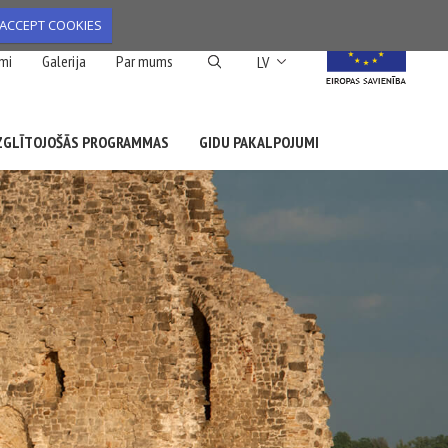
ACCEPT COOKIES
List additional action
mi
Galerija
Par mums
LV
ZGLĪTOJOŠĀS PROGRAMMAS
GIDU PAKALPOJUMI