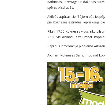
darbnīcas, lāzertags un dažādas aktivi
spēles pilsdrupās.
Aktīvās atpūtas cienītājiem būs iespēj
pie Kokneses estrādes (iepriekšēja pi
Plkst. 17.00 Kokneses viduslaiku pils
22.00 visi aicināti uz zaļumballi kopā
Papildus informācija pieejama Aizkrau
Aicinām Kokneses Samu modināt kop