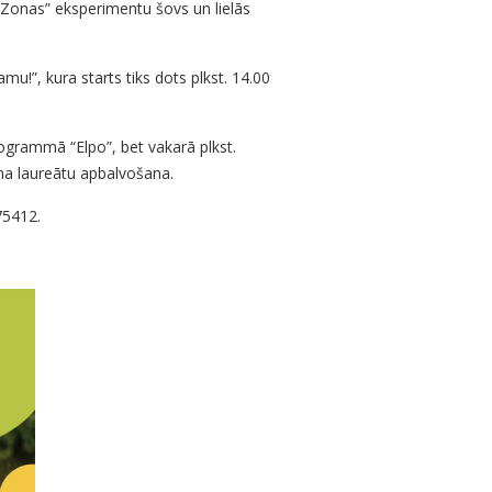
es Zonas” eksperimentu šovs un lielās
u!”, kura starts tiks dots plkst. 14.00
ogrammā “Elpo”, bet vakarā plkst.
ena laureātu apbalvošana.
75412.