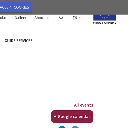
ACCEPT COOKIES
List additional action
ndar
Gallery
About us
EN
GUIDE SERVICES
All events
+ Google calendar