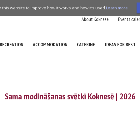
this website to improve how it works and how it’s used.
Learn more
About Koknese
Events cale
RECREATION
ACCOMMODATION
CATERING
IDEAS FOR REST
Sama modināšanas svētki Koknesē | 2026