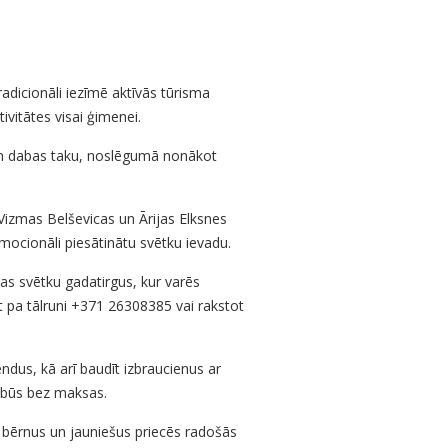
dicionāli iezīmē aktīvās tūrisma
vitātes visai ģimenei.
 un dabas taku, noslēgumā nonākot
izmas Belševicas un Ārijas Elksnes
mocionāli piesātinātu svētku ievadu.
s svētku gadatirgus, kur varēs
 pa tālruni +371 26308385 vai rakstot
ndus, kā arī baudīt izbraucienus ar
 būs bez maksas.
t bērnus un jauniešus priecēs radošās