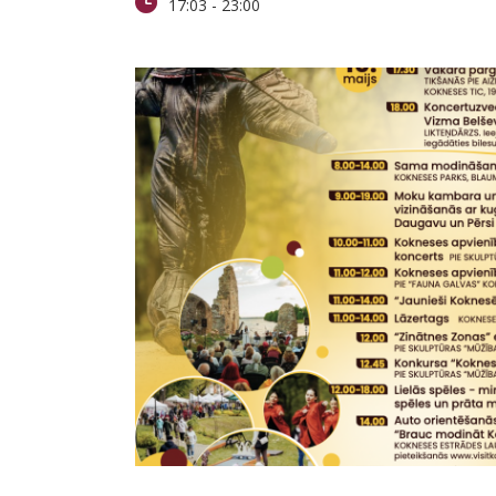
17:03
-
23:00