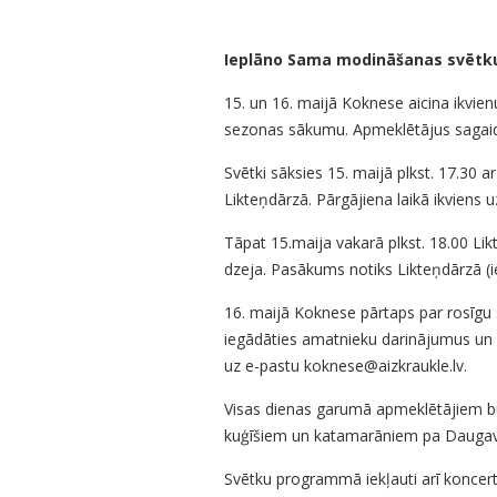
Ieplāno Sama modināšanas svētk
15. un 16. maijā Koknese aicina ikvie
sezonas sākumu. Apmeklētājus sagaida k
Svētki sāksies 15. maijā plkst. 17.30
Likteņdārzā. Pārgājiena laikā ikviens 
Tāpat 15.maija vakarā plkst. 18.00 L
dzeja. Pasākums notiks Likteņdārzā (ie
16. maijā Koknese pārtaps par rosīgu
iegādāties amatnieku darinājumus un v
uz e-pastu koknese@aizkraukle.lv.
Visas dienas garumā apmeklētājiem būs 
kuģīšiem un katamarāniem pa Daugavu 
Svētku programmā iekļauti arī koncert