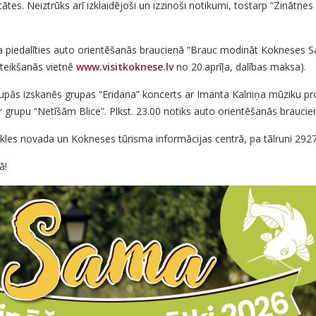
tātes. Neiztrūks arī izklaidējoši un izzinoši notikumi, tostarp “Zinātn
a piedalīties auto orientēšanās braucienā “Brauc modināt Kokneses Sam
eteikšanās vietnē
www.visitkoknese.lv
no 20.aprīļa, dalības maksa).
drupās izskanēs grupas “Eridana” koncerts ar Imanta Kalniņa mūziku pr
 ar grupu “Netīšām Blice”. Plkst. 23.00 notiks auto orientēšanās brauci
kles novada un Kokneses tūrisma informācijas centrā, pa tālruni 292
ā!