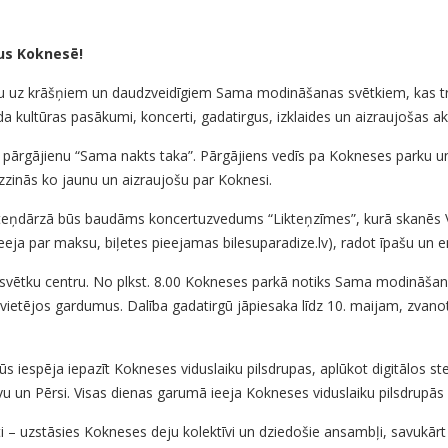
us Koknesē!
nu uz krāšņiem un daudzveidīgiem Sama modināšanas svētkiem, kas tra
ultūras pasākumi, koncerti, gadatirgus, izklaides un aizraujošas akti
 ar pārgājienu “Sama nakts taka”. Pārgājiens vedīs pa Kokneses parku
uzzinās ko jaunu un aizraujošu par Koknesi.
ikteņdārzā būs baudāms koncertuzvedums “Likteņzīmes”, kurā skanēs V
eja par maksu, biļetes pieejamas bilesuparadize.lv), radot īpašu un e
 svētku centru. No plkst. 8.00 Kokneses parkā notiks Sama modināšana
ietējos gardumus. Dalība gadatirgū jāpiesaka līdz 10. maijam, zvanot
iespēja iepazīt Kokneses viduslaiku pilsdrupas, aplūkot digitālos ste
un Pērsi. Visas dienas garumā ieeja Kokneses viduslaiku pilsdrupās
i – uzstāsies Kokneses deju kolektīvi un dziedošie ansambļi, savukār