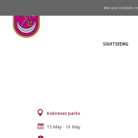
Skip
We use cookies on 
to
main
navigation
SIGHTSEEING
Kokneses parks
15 May
-
16 May