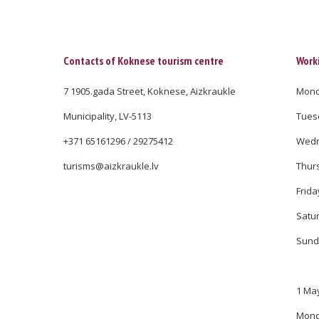
Contacts of Koknese tourism centre
Work
7 1905.gada Street, Koknese, Aizkraukle
Monda
Municipality, LV-5113
Tuesd
+371 65161296 / 29275412
Wedne
turisms@aizkraukle.lv
Thurs
Frida
Satur
Sund
1 May
Monda