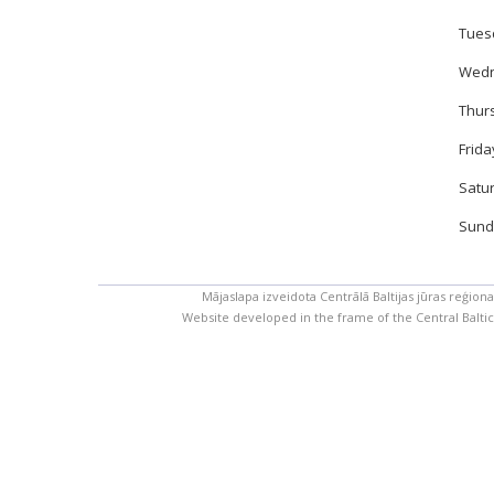
Tuesd
Wedne
Thurs
Frida
Satur
Sunda
Mājaslapa izveidota Centrālā Baltijas jūras reģion
Website developed in the frame of the Central Balt