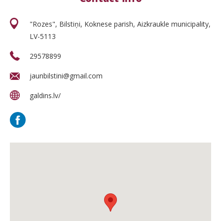
"Rozes", Bilstiņi, Koknese parish, Aizkraukle municipality,
LV-5113
29578899
jaunbilstini@gmail.com
galdins.lv/