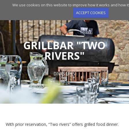
Skip
We use cookies on this website to improve how it works and how it
to
ACCEPT COOKIES
main
navigation
GRILLBAR "TWO
RIVERS"
DIVAS UPES
With prior reservation, “Two rivers” offers grilled food dinner.