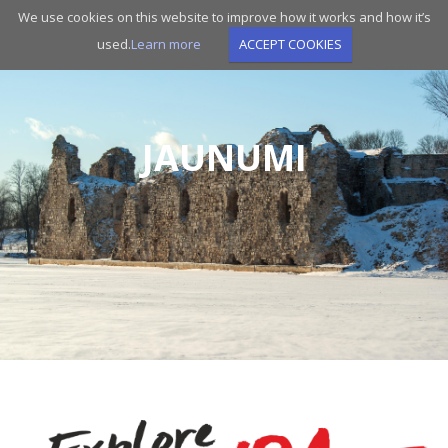
Skip
We use cookies on this website to improve how it works and how it’s
to
used.
Learn more
ACCEPT COOKIES
main
navigation
JAUNUMI