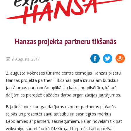
Hanzas projekta partneru tikšanās
9. Augusts, 2017
2. augustā Kokneses tūrisma centrā ciemojās Hanzas pilsētu
Hanzas projekta partneri. Tikšanās gaitā izrunājām būtiskus
jautājumus par topošo aplikāciju katrai no pilsētām, kā arī
dalījāmies pieredzē dažādos darba organizācijas jautājumos.
Bija liels prieks un gandarījums uzņemt partnerus plašajās
telpās un prezentēt savu attīstību un sasniegtos mērķus.
Lepojamies ar partneru sasniegumiem, kā arī novēlam tik pat
veiksmīgu sadarbību kā līdz šim,arī turpmāk.Lai top dzīvas