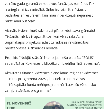
vairāku gadu garumā virzot divus fantāzijas romānus līdz
iesniegšanai izdevniecībā. Gribu iedrošināt arī citus un
padalīties ar resursiem, kuri man ir palīdzējuši nepamest
rakstīšanu pusceļā".
Aicināts ikviens, kurš raksta vai plāno izdot savu grāmatu!
Tikšanās mērķis ir apzināt tos, kuri vēlas rakstīt, lai
turpmākajos projektos attīstītu radošās rakstniecības
meistarklases Aizkraukles novadā.
Projektu “Nokļūt stāstā” īsteno jauniešu biedrība “SOLIS”
sadarbībā ar Kokneses bibliotēku un biedrību “Irši iedvesmo”.
Aktivitātes finansē Vidzemes plānošanas reģions “Vidzemes
kultūras programmā 2025”, kas tiek īstenota Valsts
kultūrkapitāla fonda mērķprogrammā “Latviešu vēsturisko
zemju attīstības programma”.