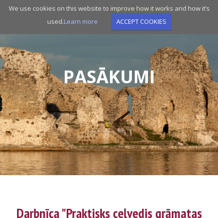
Skip
We use cookies on this website to improve how it works and how it’s
to
used.
Learn more
ACCEPT COOKIES
main
navigation
PASĀKUMI
Darbnīca "Praktisks ceļvedis grāmatas