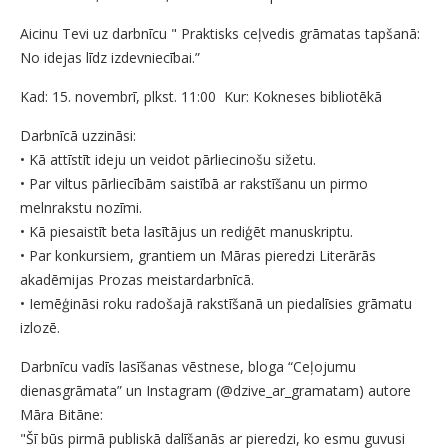
Aicinu Tevi uz darbnīcu " Praktisks ceļvedis grāmatas tapšanā:
No idejas līdz izdevniecībai.”
Kad: 15. novembrī, plkst. 11:00 Kur: Kokneses bibliotēkā
Darbnīcā uzzināsi:
• Kā attīstīt ideju un veidot pārliecinošu sižetu.
• Par viltus pārliecībām saistībā ar rakstīšanu un pirmo
melnrakstu nozīmi.
• Kā piesaistīt beta lasītājus un rediģēt manuskriptu.
• Par konkursiem, grantiem un Māras pieredzi Literārās
akadēmijas Prozas meistardarbnīcā.
• Iemēģināsi roku radošajā rakstīšanā un piedalīsies grāmatu
izlozē.
Darbnīcu vadīs lasīšanas vēstnese, bloga “Ceļojumu
dienasgrāmata” un Instagram (@dzive_ar_gramatam) autore
Māra Bitāne:
"Šī būs pirmā publiskā dalīšanās ar pieredzi, ko esmu guvusi