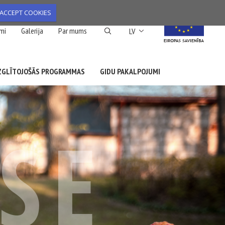
ACCEPT COOKIES
List additional action
mi
Galerija
Par mums
LV
ZGLĪTOJOŠĀS PROGRAMMAS
GIDU PAKALPOJUMI
ESE