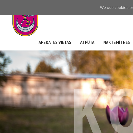
Skip
We use cookies on 
to
main
navigation
APSKATES VIETAS
ATPŪTA
NAKTSMĪTNES
K