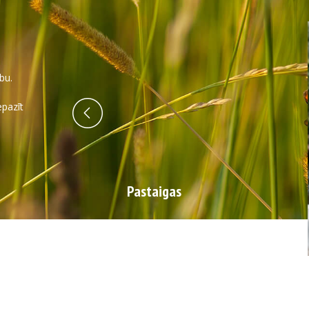
bu.
epazīt
Pastaigas
ijas