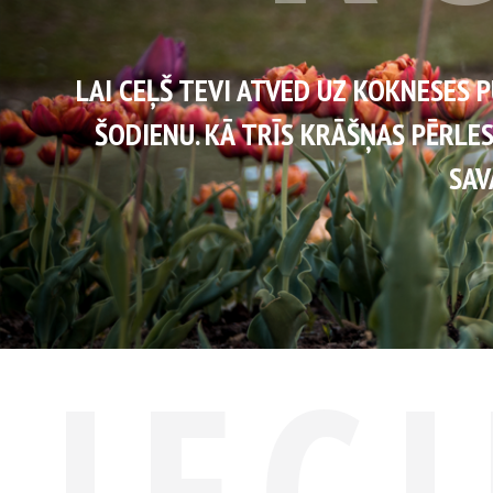
LAI CEĻŠ TEVI ATVED UZ KOKNES
ŠODIENU. KĀ TRĪS KRĀŠŅAS PĒ
IEC