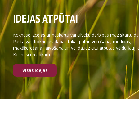
IDEJAS ATPŪTAI
Koknese izceļas ar neskartu vai cilvēku darbības maz skartu da
Pastaigas Kokneses dabas takā, putnu vērošana, medības,
makšķerēšana, laivošana un vēl daudz citu atpūtas veidu ļauj i
Koknesi un apkārtni.
Visas idejas
Atpūta pie dabas
Skolēnu ekskurs