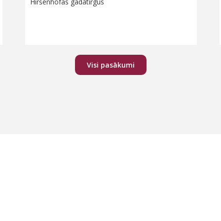
Hiršenhofas gadatirgus
Lasīt vairāk
Visi pasākumi