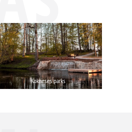
S VI
Kokneses parks