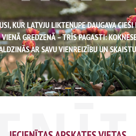
ES PUSI, KUR LATVJU LIKTEŅUPE DAUGAVA C
RLES VIENĀ GREDZENĀ – TRĪS PAGASTI: KOKN
SAVALDZINĀS AR SAVU VIENREIZĪBU UN SK
IENĪ
IECIENĪTAS APSKATES VIETAS