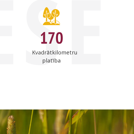
ESE
1
7
0
Kvadrātkilometru
platība