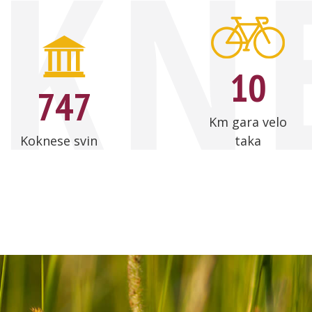
KN
1
0
7
4
7
Km gara velo
Koknese svin
taka