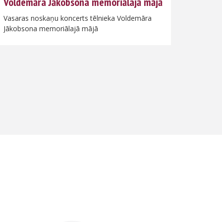
Voldemāra Jākobsona memoriālajā mājā
pasā
Vasaras noskaņu koncerts tēlnieka Voldemāra
Bebru P
Jākobsona memoriālajā mājā
Lasīt vairāk
Lasīt 