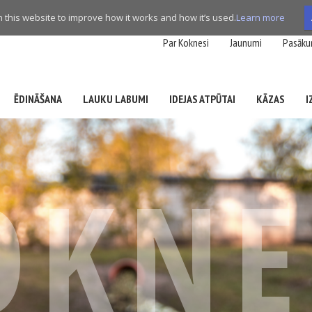
this website to improve how it works and how it’s used.
Learn more
Par Koknesi
Jaunumi
Pasāku
ĒDINĀŠANA
LAUKU LABUMI
IDEJAS ATPŪTAI
KĀZAS
I
OKN