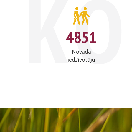
KO
4
8
5
1
Novada
iedzīvotāju