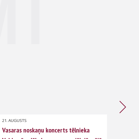
MI
21. AUGUSTS
4. AUG
Vasaras noskaņu koncerts tēlnieka
Bebru 