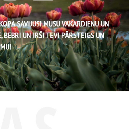
IEŠI KOPĀ SAVIJUSI MŪSU VAKARDIENU UN
ESE, BEBRI UN IRŠI TEVI PĀRSTEIGS UN
AISTUMU!
TAS