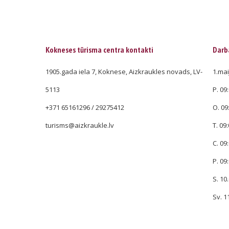
Kokneses tūrisma centra kontakti
Darba
1905.gada iela 7, Koknese, Aizkraukles novads, LV-
1.mai
5113
P. 09:
+371 65161296 / 29275412
O. 09
turisms@aizkraukle.lv
T. 09:
C. 09:
P. 09:
S. 10.
Sv. 1