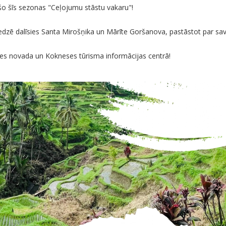
šo šīs sezonas "Ceļojumu stāstu vakaru"!
edzē dalīsies Santa Mirošņika un Mārīte Goršanova, pastāstot par sav
kles novada un Kokneses tūrisma informācijas centrā!