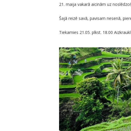
21. maija vakarā aicinām uz noslēdzo
Šajā reizē savā, pavisam nesenā, pier
Tiekamies 21.05. plkst. 18.00 Aizkrau