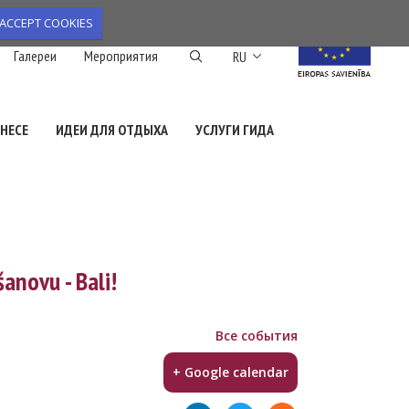
ACCEPT COOKIES
Список дополнител
Галереи
Мероприятия
RU
НЕСЕ
ИДЕИ ДЛЯ ОТДЫХА
УСЛУГИ ГИДА
anovu - Bali!
Все события
+ Google calendar