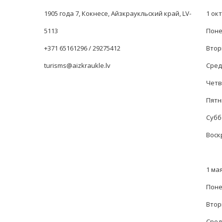
1905 года 7, Кокнесе, Айзкраукльский край, LV-
1 окт
5113
Понед
+371 65161296 / 29275412
Вторн
turisms@aizkraukle.lv
Среда
Четве
Пятни
Суббо
Воск
1 мая
Поне
Вторн
Среда