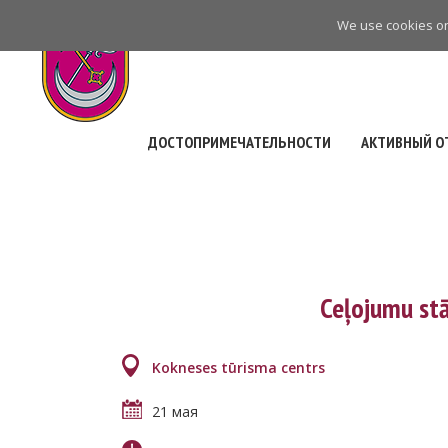
Skip
We use cookies on 
to
main
navigation
ДОСТОПРИМЕЧАТЕЛЬНОСТИ
АКТИВНЫЙ О
Ceļojumu stā
Kokneses tūrisma centrs
21 мая