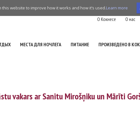
this website to improve how it works and how it’s used.
Learn more
O Кокнесе
О нас
ТДЫХ
МЕСТА ДЛЯ НОЧЛЕГА
ПИТАНИЕ
ПРОИЗВЕДЕНО В КОК
stu vakars ar Sanitu Mirošņiku un Mārīti Gorš