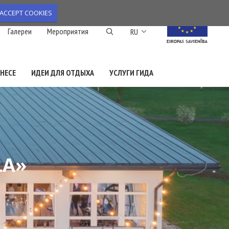
ACCEPT COOKIES
Список дополнител
Галереи
Мероприятия
RU
НЕСЕ
ИДЕИ ДЛЯ ОТДЫХА
УСЛУГИ ГИДА
LA»