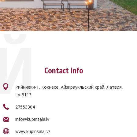
ОЙ
Contact info
Рийниеки-1, Кокнесе, Айзкраукльский край, Латвия,
LV-5113
27553304
info@kupinsala.lv
www.kupinsala.lv/