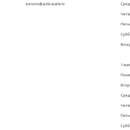
turisms@aizkraukle.lv
Среда
Четве
Пятни
Суббо
Воск
1 мая
Поне
Вторн
Среда
Четве
Пятни
Суббо