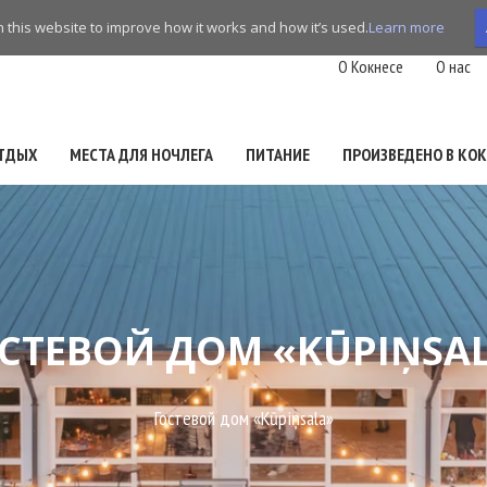
this website to improve how it works and how it’s used.
Learn more
O Кокнесе
О нас
ТДЫХ
МЕСТА ДЛЯ НОЧЛЕГА
ПИТАНИЕ
ПРОИЗВЕДЕНО В КОК
СТЕВОЙ ДОМ «KŪPIŅSA
Гостевой дом «Kūpiņsala»