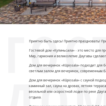
ГОС
Приятно быть здесь! Приятно праздновать! Пр
Гостевой дом «Купиньсала» - это место для п
Мир, гармония и великолепие Даугавы сделаю
Дом для вечеринок «Kūpiņsala» подходит для 
ДО
светлым залом для вечеринок, современным б
Дом для вечеринок «Kūpiņsala» с сауной подх
каминный зал, сауна на дровах, летняя террас
вёсельной или скоростной лодке по реке Дауг
отдыха.