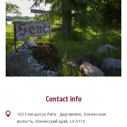
Contact info
103.5 км шоссе Рига - Даугавпилс, Кокнесская
волость, Кокнесский край, LV-5113