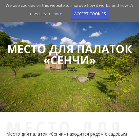
Skip
We use cookies on this website to improve how it works and how it’s
to
used.
Learn more
ACCEPT COOKIES
main
navigation
МЕСТО ДЛЯ ПАЛАТОК
«СЕНЧИ»
МЕСТО ДЛЯ
Место для палаток «Сенчи» находится рядом с садовым