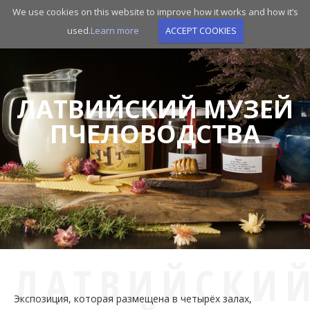
Skip
We use cookies on this website to improve how it works and how it’s
to
used.
Learn more
ACCEPT COOKIES
main
navigation
ЛАТВИЙСКИЙ МУЗЕЙ
ПЧЕЛОВОДСТВА
ЛАТВИЙСКИ
Экспозиция, которая размещена в четырёх залах,