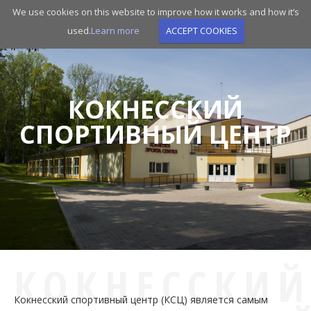
Skip
We use cookies on this website to improve how it works and how it’s
to
used.
Learn more
ACCEPT COOKIES
main
navigation
КОКНЕССКИЙ
СПОРТИВНЫЙ ЦЕНТР
КОКНЕССКИ
Кокнесский спортивный центр (КСЦ) является самым