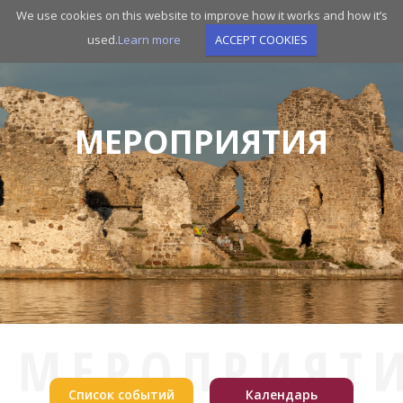
Skip
We use cookies on this website to improve how it works and how it’s
to
used.
Learn more
ACCEPT COOKIES
main
navigation
МЕРОПРИЯТИЯ
МЕРОПРИЯТ
Список событий
Календарь