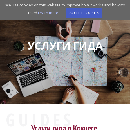
Skip
We use cookies on this website to improve how it works and how it’s
to
used.
Learn more
ACCEPT COOKIES
main
navigation
УСЛУГИ ГИДА
GUIDES
Услуги гида в Кокнесе.