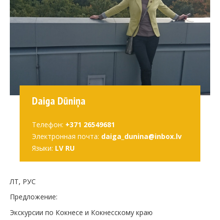
Daiga Dūniņa
Телефон:
+371 26549681
Электронная почта:
daiga_dunina@inbox.lv
Языки:
LV RU
ЛТ, РУС
Предложение:
Экскурсии по Кокнесе и Кокнесскому краю