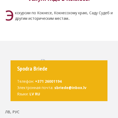
Э
кскурсии по Кокнесе, Кокнесскому краю, Саду Судеб и
другим историческим местам..
Spodra Briede
Телефон:
+371 26001194
Электронная почта:
sbriede@inbox.lv
Языки:
LV RU
ЛВ, РУС