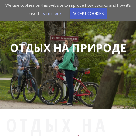
Skip
We use cookies on this website to improve how it works and how it’s
to
used.
Learn more
ACCEPT COOKIES
main
navigation
ОТДЫХ НА ПРИРОДЕ
ОТДЫХ НА