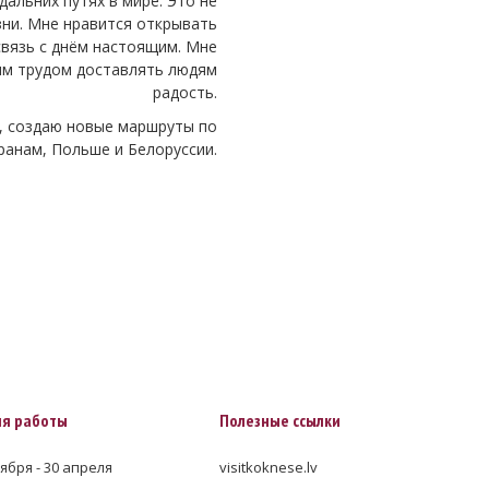
дальних путях в мире. Это не
зни. Мне нравится открывать
связь с днём настоящим. Мне
оим трудом доставлять людям
радость.
, создаю новые маршруты по
ранам, Польше и Белоруссии.
я работы
Полезные ссылки
ября - 30 апреля
visitkoknese.lv