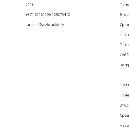
5113
Понед
+371 65161296 / 29275412
Вторн
turisms@aizkraukle.lv
Среда
Четве
Пятни
Суббо
Воск
1 мая
Поне
Вторн
Среда
Четве