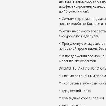
детьми, в зависимости от в
дифференцированную, инфор
до 10 участников).
* Семьям с детьми предлагаю
посетителей) по Кокнесе и 
*Детям школьного возраста
экскурсию по Саду Судеб.
* Прогулочную экскурсию от
природной тропе вдоль бер
* В предложения возможно 
желанию экскурсантов.
ЭЛЕМЕНТЫ АКТИВНОГО ОТ
* Письмо заточенным пером
* «Колбасные турниры» из к
* «Дружеский тест»
* Командные соревнования
* Вязание узлов