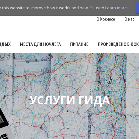
this website to improve how it works and how it’s used.
Learn more
O Кокнесе
О нас
ТДЫХ
МЕСТА ДЛЯ НОЧЛЕГА
ПИТАНИЕ
ПРОИЗВЕДЕНО В КОК
УСЛУГИ ГИДА