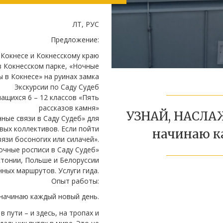
ЛТ, РУС
Предложение:
 Кокнесе и Кокнесскому краю
в Кокнесском парке, «Ночные
ы в Кокнесе» на руинах замка
Экскурсии по Саду Судеб
ащихся 6 – 12 классов «Пять
рассказов камня»
УЗНАЙ, НАСЛА
ные связи в Саду Судеб» для
вых коллективов. Если пойти
начинаю к
язи босоногих или силачей».
очные росписи в Саду Судеб»
стонии, Польше и Белоруссии
ных маршрутов. Услуги гида.
Опыт работы:
 начинаю каждый новый день.
 пути – и здесь, на тропах и