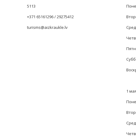
5113
Понед
+371 65161296 / 29275412
Вторн
turisms@aizkraukle.lv
Среда
Четве
Пятни
Суббо
Воск
1 мая
Поне
Вторн
Среда
Четве