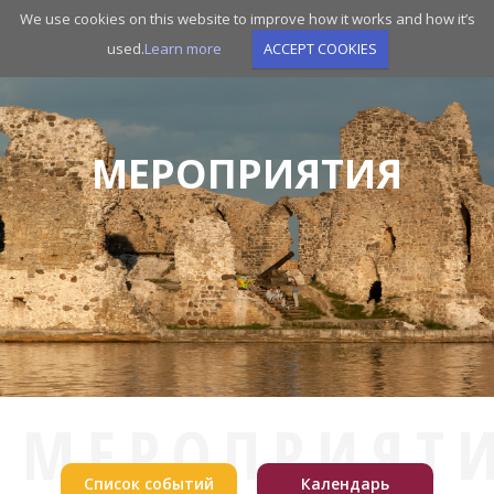
Skip
We use cookies on this website to improve how it works and how it’s
to
used.
Learn more
ACCEPT COOKIES
main
navigation
МЕРОПРИЯТИЯ
МЕРОПРИЯТ
Список событий
Календарь