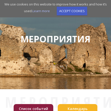
Skip
We use cookies on this website to improve how it works and how it’s
to
used.
Learn more
ACCEPT COOKIES
main
navigation
МЕРОПРИЯТИЯ
МЕРОПРИЯТ
Список событий
Календарь