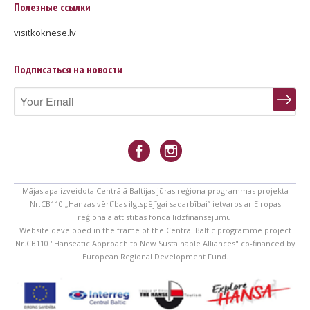
Полезные ссылки
visitkoknese.lv
Подписаться на новости
Mājaslapa izveidota Centrālā Baltijas jūras reģiona programmas projekta
Nr.CB110 „Hanzas vērtības ilgtspējīgai sadarbībai” ietvaros ar Eiropas
reģionālā attīstības fonda līdzfinansējumu.
Website developed in the frame of the Central Baltic programme project
Nr.CB110 "Hanseatic Approach to New Sustainable Alliances" co-financed by
European Regional Development Fund.