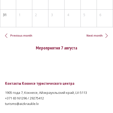
31
1
2
3
4
5
6
Нумерация
страниц
Previous month
Next month
Мероприятия 7 августа
Контакты Кокнесе туристического центра
1905 года 7, Кокнесе, Айзкраукльский край, LV-5113
+371 65161296 / 29275412
turisms@aizkraukle.lv