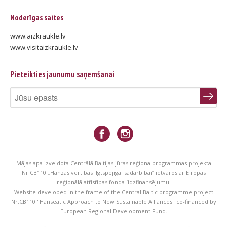
Noderīgas saites
www.aizkraukle.lv
www.visitaizkraukle.lv
Pieteikties jaunumu saņemšanai
Mājaslapa izveidota Centrālā Baltijas jūras reģiona programmas projekta
Nr.CB110 „Hanzas vērtības ilgtspējīgai sadarbībai” ietvaros ar Eiropas
reģionālā attīstības fonda līdzfinansējumu.
Website developed in the frame of the Central Baltic programme project
Nr.CB110 "Hanseatic Approach to New Sustainable Alliances" co-financed by
European Regional Development Fund.