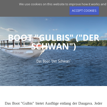
Skip
We use cookies on this website to improve how it works and 
to
ACCEPT COOKIES
main
navigation
BOOT "GULBIS" ("DER
SCHWAN")
Das Boot "Der Schwan"
Das Boot "Gulbis" bietet Ausflüge entlang der Daugava. Jeder