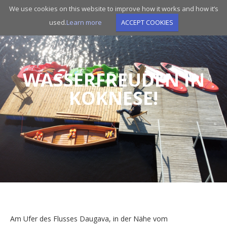
Skip
We use cookies on this website to improve how it works and how it’s
to
used.
Learn more
ACCEPT COOKIES
main
navigation
WASSERFREUDEN IN
KOKNESE!
Am Ufer des Flusses Daugava, in der Nähe vom