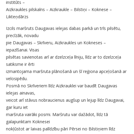
institūts –
Aizkraukles pilskalns – Aizkraukle – Bilstiņi – Koknese –
Likteņdārzs
Izcils maršruts Daugavas ielejas dabas parkā un trīs pilsētu,
precīzāk, novadu
pie Daugavas – Skrīveru, Aizkraukles un Kokneses –
iepazīšanai. Visas
pilsētas savienotas arī ar dzelzceļa līniju, līdz ar to dzelzceļa
satiksme ir ērti
izmantojama maršruta plānošanā un šī reģiona apceļošanā ar
velosipēdu.
Posmā no Skrīveriem līdz Aizkrauklei var baudīt Daugavas
ielejas ainavas,
veicot arī stāvus nobraucienus augšup un lejup līdz Daugavai,
gar kuru iet
maršruta vairāki posmi. Maršrutu var dažādot, līdz tā
galapunktam Koknesei
nokļūstot ar laivas palīdzību pāri Pērsei no Bilstiņiem līdz