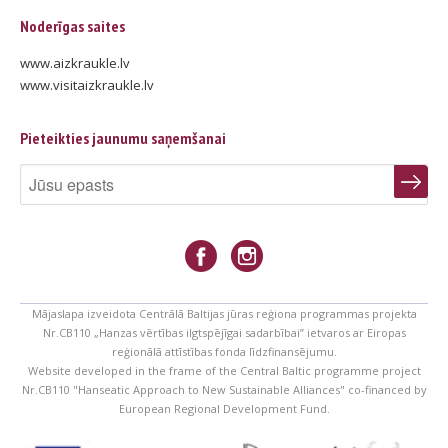
Noderīgas saites
www.aizkraukle.lv
www.visitaizkraukle.lv
Pieteikties jaunumu saņemšanai
Mājaslapa izveidota Centrālā Baltijas jūras reģiona programmas projekta
Nr.CB110 „Hanzas vērtības ilgtspējīgai sadarbībai” ietvaros ar Eiropas
reģionālā attīstības fonda līdzfinansējumu.
Website developed in the frame of the Central Baltic programme project
Nr.CB110 "Hanseatic Approach to New Sustainable Alliances" co-financed by
European Regional Development Fund.