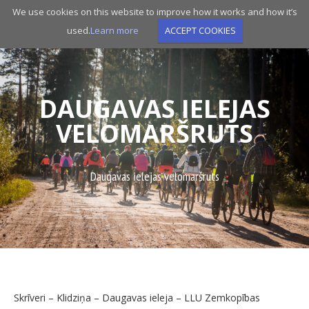
Skip
We use cookies on this website to improve how it works and how it’s
to
used.
Learn more
ACCEPT COOKIES
main
navigation
DAUGAVAS IELEJAS
VELOMARŠRUTS
Daugavas ielejas velomaršruts
Skrīveri – Klidziņa – Daugavas ieleja – LLU Zemkopības