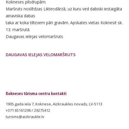
Kokneses pilsdrupām.
Maršruts noslēdzas Likteņdārzā, uz kuru ved dabiski iestaigāta
ainaviska dabas
taka ar koka tiltiņiem pāri gravām. Apskates vietas Koknesē sk.
13. maršrutā.
Daugavas ielejas velomaršruts
DAUGAVAS IELEJAS VELOMARŠRUTS
Kokneses tūrisma centra kontakti
1905.gada iela 7, Koknese, Aizkraukles novads, LV-5113
+371 65161296 / 29275412
turisms@aizkraukle.lv