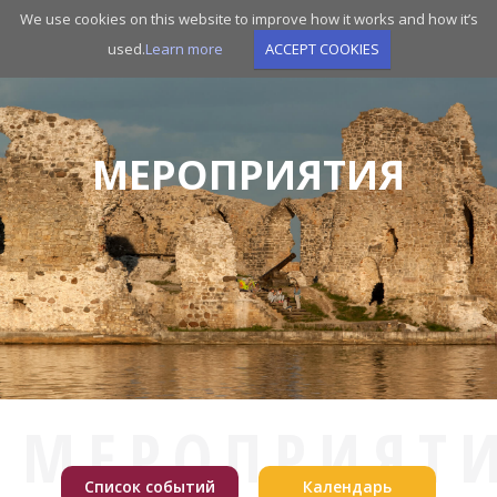
Skip
We use cookies on this website to improve how it works and how it’s
to
used.
Learn more
ACCEPT COOKIES
main
navigation
МЕРОПРИЯТИЯ
МЕРОПРИЯТ
Список событий
Календарь