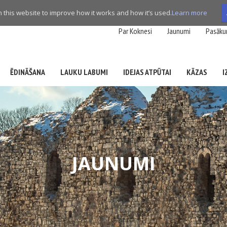
this website to improve how it works and how it’s used.
Learn more
Par Koknesi
Jaunumi
Pasāku
ĒDINĀŠANA
LAUKU LABUMI
IDEJAS ATPŪTAI
KĀZAS
I
JAUNUMI