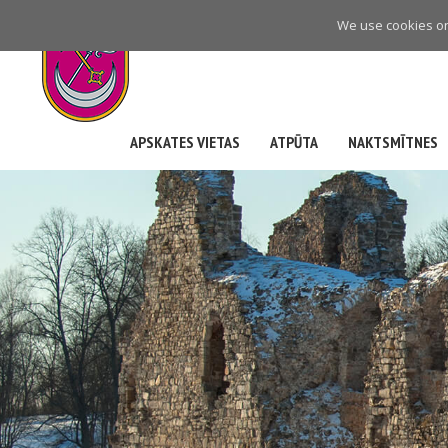
Skip
We use cookies on 
to
main
navigation
APSKATES VIETAS
ATPŪTA
NAKTSMĪTNES