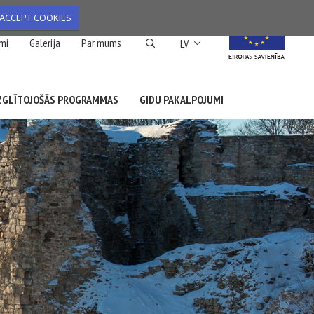
ACCEPT COOKIES
List additional action
mi
Galerija
Par mums
LV
ZGLĪTOJOŠĀS PROGRAMMAS
GIDU PAKALPOJUMI