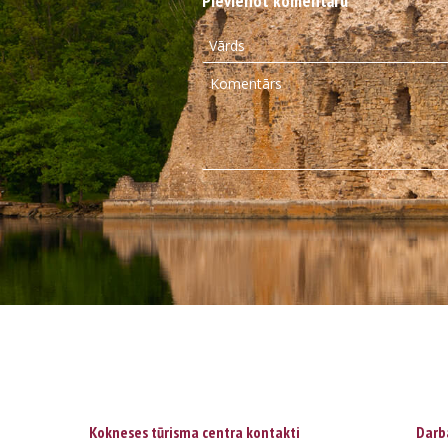
Pievienot komentāru
Kokneses tūrisma centra kontakti
Darba