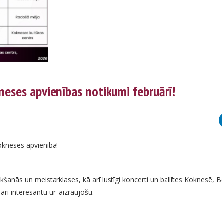
neses apvienības notikumi februārī!
okneses apvienībā!
tikšanās un meistarklases, kā arī lustīgi koncerti un ballītes Koknesē, 
āri interesantu un aizraujošu.