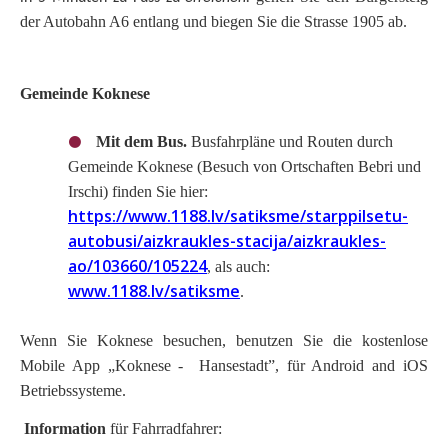
der Autobahn A6 entlang und biegen Sie die Strasse 1905 ab.
Gemeinde Koknese
Mit dem Bus.
Busfahrp
läne
und Routen
durch
Gemeinde Koknese
(Besuch von Ortschaften Bebri und
Irschi) finden Sie hier:
https://www.1188.lv/satiksme/starppilsetu-
autobusi/aizkraukles-stacija/aizkraukles-
ao/103660/105224
, als auch:
www.1188.lv/satiksme
.
Wenn Sie Koknese besuchen, benutzen Sie die kostenlose
Mobile App „Koknese - Hansestadt”, f
ür
Android and iOS
Betriebssysteme.
Information
f
ür Fahrradfahrer: