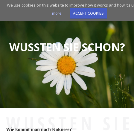
Skip
We use cookies on this website to improve how it works and how it’s 
to
more
ACCEPT COOKIES
main
navigation
WUSSTEN SIE SCHON?
WUSSTEN SIE
Wie kommt man nach Koknese?