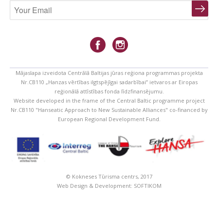
Mājaslapa izveidota Centrālā Baltijas jūras reģiona programmas projekta
Nr.CB110 „Hanzas vērtības ilgtspējīgai sadarbībai” ietvaros ar Eiropas
reģionālā attīstības fonda līdzfinansējumu.
Website developed in the frame of the Central Baltic programme project
Nr.CB110 "Hanseatic Approach to New Sustainable Alliances" co-financed by
European Regional Development Fund.
© Kokneses Tūrisma centrs, 2017
Web Design & Development:
SOFTIKOM