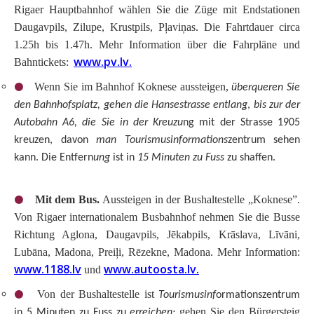
Rigaer Hauptbahnhof w
ählen
Sie die
Züge
mit
Endstation
en
Daugavpils, Zilupe, Krustpils, Pļaviņas. Die Fahrtdauer circa
1.25h bis 1.47h. Mehr Information
über die Fahrpl
äne und
www.pv.lv.
Bahntickets
:
Wenn Sie im Bahnhof Koknese aussteigen
,
überqueren Sie
den Bahnhofsplatz, gehen die Hansestrasse entlang
,
bis zur der
Autobahn A6, die Sie in der Kreuzu
ng mit der Strasse 1905
kreuzen, davon
man Tourismusinformations
zentrum sehen
kann. Die Entfern
ung
ist in
15 Minuten zu Fuss
zu shaffen.
Mit dem Bus.
Aussteigen in der Bushaltestelle
„Koknese”.
Von Rigaer internationalem Busbahnhof nehmen Sie die Busse
Richtung Aglona, Daugavpils, Jēkabpils, Krāslava, Līvāni,
Lubāna, Madona, Preiļi, Rēzekne, Madona. Mehr Information:
www.1188.lv
www.autoosta.lv.
und
Von der Bushaltestelle ist
Tourismusinf
ormationszentrum
gehen Sie den Bürgersteig
in 5 Minuten zu Fuss zu
erreichen: