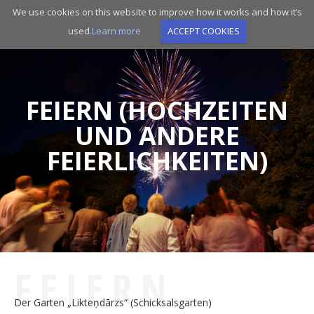
Skip
We use cookies on this website to improve how it works and how it’s
to
used.
Learn more
ACCEPT COOKIES
main
navigation
FEIERN (HOCHZEITEN
UND ANDERE
FEIERLICHKEITEN)
FEIERN
Der Garten „Likteņdārzs“ (Schicksalsgarten)