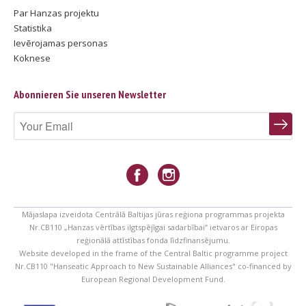
Par Hanzas projektu
Statistika
Ievērojamas personas
Koknese
Abonnieren Sie unseren Newsletter
Mājaslapa izveidota Centrālā Baltijas jūras reģiona programmas projekta
Nr.CB110 „Hanzas vērtības ilgtspējīgai sadarbībai” ietvaros ar Eiropas
reģionālā attīstības fonda līdzfinansējumu.
Website developed in the frame of the Central Baltic programme project
Nr.CB110 "Hanseatic Approach to New Sustainable Alliances" co-financed by
European Regional Development Fund.