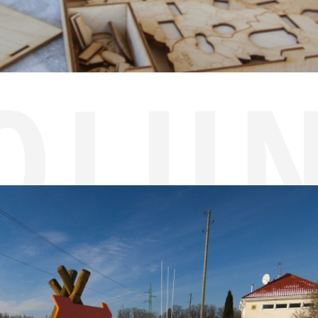
OLU
 DE