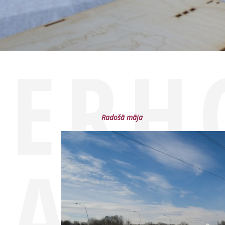
ERH
Radošā māja
AUF