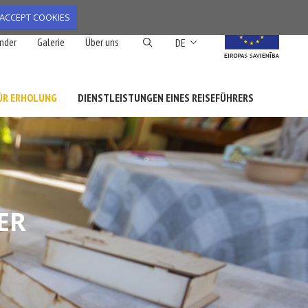
ACCEPT COOKIES
Weitere Aktionen aufl
nder
Galerie
Über uns
DE
FÜR ERHOLUNG
DIENSTLEISTUNGEN EINES REISEFÜHRERS
ER