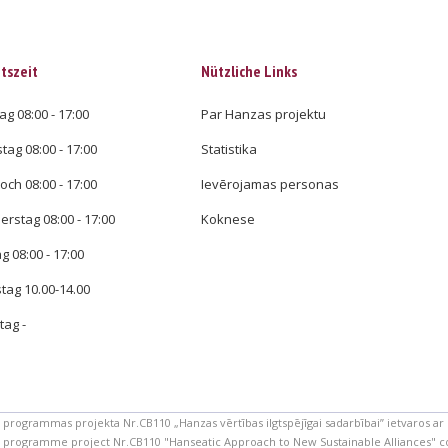
tszeit
Nützliche Links
g 08:00 - 17:00
Par Hanzas projektu
tag 08:00 - 17:00
Statistika
och 08:00 - 17:00
Ievērojamas personas
rstag 08:00 - 17:00
Koknese
ag 08:00 - 17:00
ag 10.00-14.00
ag -
a programmas projekta Nr.CB110 „Hanzas vērtības ilgtspējīgai sadarbībai” ietvaros ar 
ic programme project Nr.CB110 "Hanseatic Approach to New Sustainable Alliances"