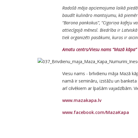
Radošā māja apciemojuma laikā piedāvā
baudīt kulināro mantojumu, kā piemēram
“Barona pankokus”, “Cigoriņa kafeju va
attiecīgajā mēnesī. Biedrība ir Latvisk
tiek organizēti pasākumi, kuros ir aicinā
Amatu centrs/Viesu nams
“Mazā kāpa”
Viesu nams - brīvdienu māja Mazā kāp
namā ir semināru, izstāžu un banketa 
arī cilvēkiem ar īpašām vajadzībām. Vi
www.mazakapa.lv
www.facebook.com/MazaKapa