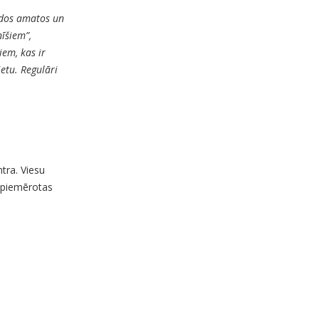
ādos amatos un
īšiem”,
iem, kas ir
etu. Regulāri
tra. Viesu
s piemērotas