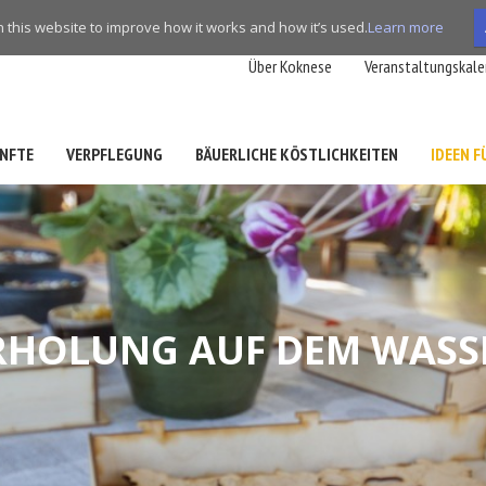
this website to improve how it works and how it’s used.
Learn more
Über Koknese
Veranstaltungskale
NFTE
VERPFLEGUNG
BÄUERLICHE KÖSTLICHKEITEN
IDEEN 
RHOLUNG AUF DEM WASS