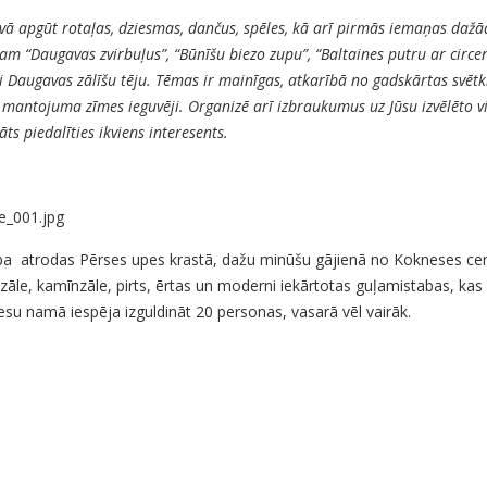
 apgūt rotaļas, dziesmas, dančus, spēles, kā arī pirmās iemaņas daž
 “Daugavas zvirbuļus”, “Būnīšu biezo zupu”, “Baltaines putru ar circen
i Daugavas zālīšu tēju. Tēmas ir mainīgas, atkarībā no gadskārtas svētk
ā mantojuma zīmes ieguvēji. Organizē arī izbraukumus uz Jūsu izvēlēto vi
ts piedalīties ikviens interesents.
a atrodas Pērses upes krastā, dažu minūšu gājienā no Kokneses cen
zāle, kamīnzāle, pirts, ērtas un moderni iekārtotas guļamistabas, ka
esu namā iespēja izguldināt 20 personas, vasarā vēl vairāk.