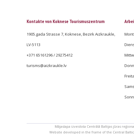
Kontakte von Koknese Tourismuszentrum
Arbei
1905.gada Strasse 7, Koknese, Bezirk Aizkraukle,
Monta
LV-5113
Diens
+371 65161296 / 29275412
Mittw
turisms@aizkraukle.lv
Donne
Freit
Samst
Sonnt
Mājaslapa izveidota Centrālā Baltijas jūras reģion
Website developed in the frame of the Central Balt