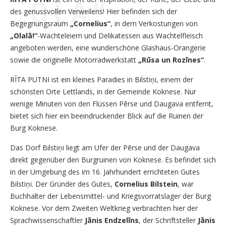
„OLA“
des genussvollen Verweilens! Hier befinden sich der
Begegnungsraum
„Cornelius“
, in dem Verkostungen von
„Olalā!“
-Wachteleiern und Delikatessen aus Wachtelfleisch
angeboten werden, eine wunderschöne Glashaus-Orangerie
sowie die originelle Motorradwerkstatt
„Rūsa un Rozīnes“
.
RĪTA PUTNI ist ein kleines Paradies in Bilstiņi, einem der
schönsten Orte Lettlands, in der Gemeinde Koknese. Nur
wenige Minuten von den Flüssen Pērse und Daugava entfernt,
bietet sich hier ein beeindruckender Blick auf die Ruinen der
Burg Koknese.
Das Dorf Bilstiņi liegt am Ufer der Pērse und der Daugava
direkt gegenüber den Burgruinen von Koknese. Es befindet sich
in der Umgebung des im 16. Jahrhundert errichteten Gutes
Bilstiņi. Der Gründer des Gutes,
Cornelius Bilstein
, war
Buchhalter der Lebensmittel- und Kriegsvorratslager der Burg
Koknese. Vor dem Zweiten Weltkrieg verbrachten hier der
Sprachwissenschaftler
Jānis Endzelīns
, der Schriftsteller
Jānis