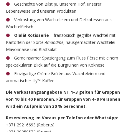
Geschichte von Bilstiņi, unserem Hof, unserer
Lebensweise und unseren Produkten
Verkostung von Wachteleiern und Delikatessen aus
Wachtelfleisch
Olalā! Rotisserie
– französisch gegrillte Wachtel mit
Kartoffeln der Sorte
Amandine
, hausgemachter Wachtelei-
Mayonnaise und Blattsalat
Gemeinsamer Spaziergang zum Fluss Pērse mit einem
spektakulären Blick auf die Burgruinen von Koknese
Einzigartige Crème Brûlée aus Wachteleiern und
aromatischer Illy™-Kaffee
Die Verkostungsangebote Nr. 1–3 gelten für Gruppen
von 10 bis 40 Personen. Für Gruppen von 4–9 Personen
wird ein Aufpreis von 30 % berechnet.
Reservierung im Voraus per Telefon oder WhatsApp:
+371 29216693 (Roberts)
+371 29259572 (Bruno)