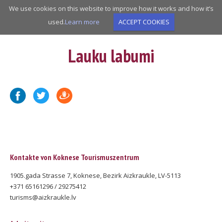
Skip
We use cookies on this website to improve how it works and how it’s
to
used.
Learn more
ACCEPT COOKIES
main
navigation
Lauku labumi
Kontakte von Koknese Tourismuszentrum
1905.gada Strasse 7, Koknese, Bezirk Aizkraukle, LV-5113
+371 65161296 / 29275412
turisms@aizkraukle.lv