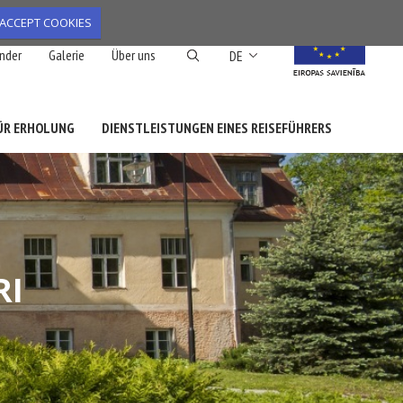
ACCEPT COOKIES
Weitere Aktionen aufl
nder
Galerie
Über uns
DE
FÜR ERHOLUNG
DIENSTLEISTUNGEN EINES REISEFÜHRERS
RI