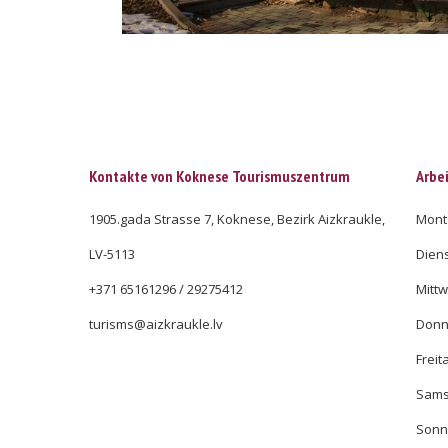
Kontakte von Koknese Tourismuszentrum
Arbei
1905.gada Strasse 7, Koknese, Bezirk Aizkraukle,
Monta
LV-5113
Diens
+371 65161296 / 29275412
Mittw
turisms@aizkraukle.lv
Donne
Freit
Samst
Sonnt