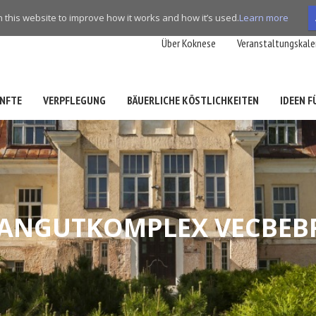
this website to improve how it works and how it’s used.
Learn more
Über Koknese
Veranstaltungskale
NFTE
VERPFLEGUNG
BÄUERLICHE KÖSTLICHKEITEN
IDEEN 
ANGUTKOMPLEX VECBEB