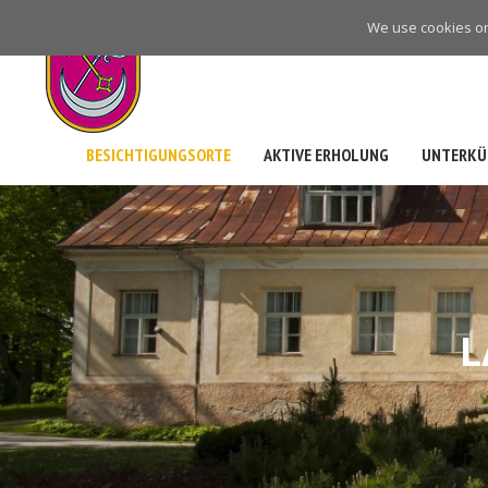
Skip
We use cookies on 
to
main
navigation
BESICHTIGUNGSORTE
AKTIVE ERHOLUNG
UNTERKÜ
L