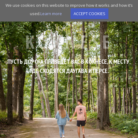
Skip
We use cookies on this website to improve how it works and how it’s
to
used.
Learn more
ACCEPT COOKIES
main
navigation
KOKNESE
ПУСТЬ ДОРОГА ПРИВЕДЕТ ВАС В КОКНЕСЕ, K МЕСТУ,
ГДЕ СХОДЯТСЯ ДАУГАВА И ПЕРСЕ.