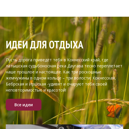
ИДЕИ ДЛЯ ОТДЫХА
Пусть дорога приведёт тебя в Кокнесский край, где
латышская судьбоносная река Даугава тесно переплетает
наше прошлое и настоящее. Как три роскошные
жемчужины в одном кольце – три волости: Кокнесская,
Бебрская и Иршская -удивят и очаруют тебя своей
неповторимостью и красотой!
Все идеи