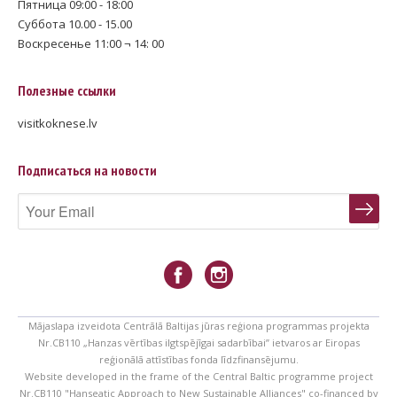
Пятница 09:00 - 18:00
Суббота 10.00 - 15.00
Воскресенье 11:00 ¬ 14: 00
Полезные ссылки
visitkoknese.lv
Подписаться на новости
Mājaslapa izveidota Centrālā Baltijas jūras reģiona programmas projekta
Nr.CB110 „Hanzas vērtības ilgtspējīgai sadarbībai” ietvaros ar Eiropas
reģionālā attīstības fonda līdzfinansējumu.
Website developed in the frame of the Central Baltic programme project
Nr.CB110 "Hanseatic Approach to New Sustainable Alliances" co-financed by