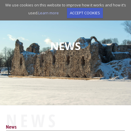
Skip
We use cookies on this website to improve how it works and how it’s
to
used.
Learn more
ACCEPT COOKIES
main
navigation
NEWS
NEWS
News