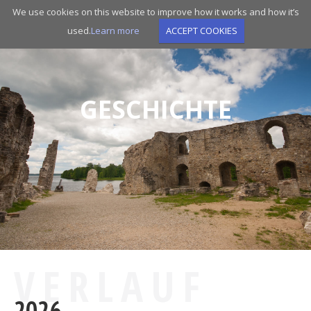
Skip
We use cookies on this website to improve how it works and how it’s
to
used.
Learn more
ACCEPT COOKIES
main
navigation
GESCHICHTE
VERLAUF
2026