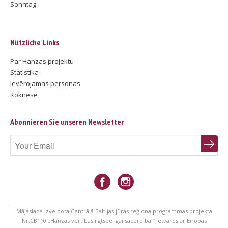
Sonntag -
Nützliche Links
Par Hanzas projektu
Statistika
Ievērojamas personas
Koknese
Abonnieren Sie unseren Newsletter
Mājaslapa izveidota Centrālā Baltijas jūras reģiona programmas projekta
Nr.CB110 „Hanzas vērtības ilgtspējīgai sadarbībai” ietvaros ar Eiropas