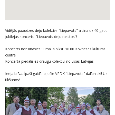
Vidējās paaudzes deju kolektīvs "Liepavots" aicina uz 40 gadu
jubilejas koncertu "Liepavots deju rakstos"!
Koncerts norisināsies 9. maijā plkst. 18.00 Kokneses kultūras
centrā.
Koncertā piedalīsies draugu kolektīvi no visas Latvijas!
Ieeja brīva. Īpaši gaidīti bijušie VPDK "Liepavots" dalībnieki! Uz
tikšanos!