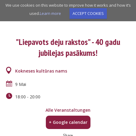
Skip
We use cookies on this website to improve how it works and how it’s
to
used.
Learn more
ACCEPT COOKIES
main
navigation
"Liepavots deju rakstos" - 40 gadu
jubilejas pasākums!
Kokneses kultūras nams
9 Mai
18:00
-
20:00
Alle Veranstaltungen
+ Google calendar
Share