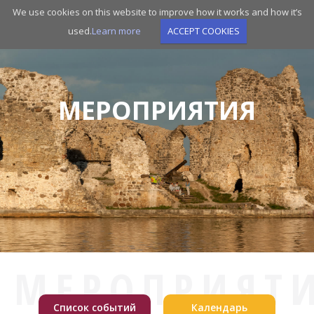
Skip
We use cookies on this website to improve how it works and how it’s
to
used.
Learn more
ACCEPT COOKIES
main
navigation
МЕРОПРИЯТИЯ
МЕРОПРИЯТ
Список событий
Календарь