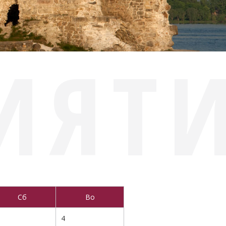
ИЯТ
Сб
Во
4