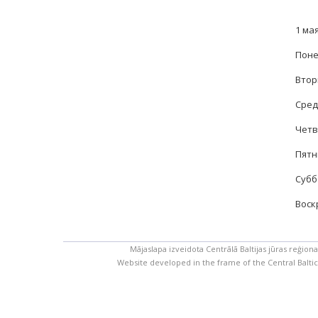
1 мая
Поне
Вторн
Среда
Четве
Пятни
Суббо
Воскр
Mājaslapa izveidota Centrālā Baltijas jūras reģion
Website developed in the frame of the Central Balt