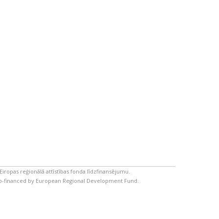
Eiropas reģionālā attīstības fonda līdzfinansējumu.
 co-financed by European Regional Development Fund.