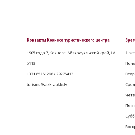
Контакты Кокнесе туристического центра
Врем
1905 года 7, Кокнесе, Айзкраукльский край, LV-
1 окт
5113
Понед
+371 65161296 / 29275412
Вторн
turisms@aizkraukle.lv
Среда
Четве
Пятни
Суббо
Воск