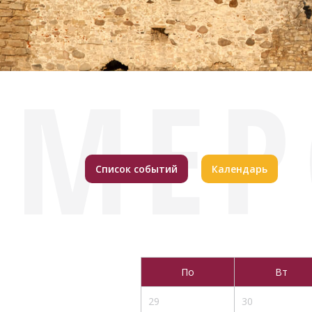
МЕР
Список событий
Календарь
По
Вт
29
30