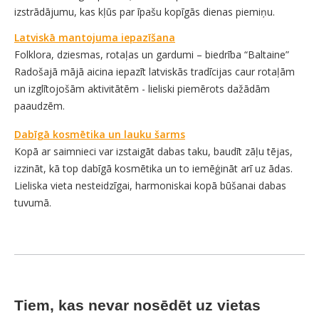
izstrādājumu, kas kļūs par īpašu kopīgās dienas piemiņu.
Latviskā mantojuma iepazīšana
Folklora, dziesmas, rotaļas un gardumi – biedrība “Baltaine”
Radošajā mājā aicina iepazīt latviskās tradīcijas caur rotaļām
un izglītojošām aktivitātēm - lieliski piemērots dažādām
paaudzēm.
Dabīgā kosmētika un lauku šarms
Kopā ar saimnieci var izstaigāt dabas taku, baudīt zāļu tējas,
izzināt, kā top dabīgā kosmētika un to iemēģināt arī uz ādas.
Lieliska vieta nesteidzīgai, harmoniskai kopā būšanai dabas
tuvumā.
Tiem, kas nevar nosēdēt uz vietas