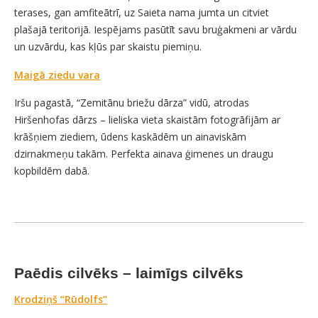
terases, gan amfiteātrī, uz Saieta nama jumta un citviet
plašajā teritorijā. Iespējams pasūtīt savu bruģakmeni ar vārdu
un uzvārdu, kas kļūs par skaistu piemiņu.
Maigā ziedu vara
Iršu pagastā, “Zemitānu briežu dārza” vidū, atrodas
Hiršenhofas dārzs – lieliska vieta skaistām fotogrāfijām ar
krāšņiem ziediem, ūdens kaskādēm un ainaviskām
dzirnakmeņu takām. Perfekta ainava ģimenes un draugu
kopbildēm dabā.
Paēdis cilvēks – laimīgs cilvēks
Krodziņš “Rūdolfs”