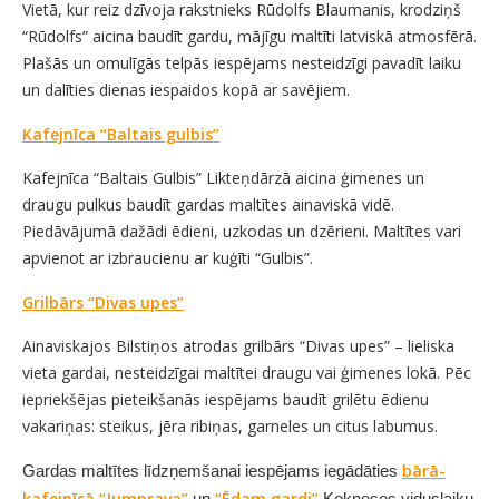
Vietā, kur reiz dzīvoja rakstnieks Rūdolfs Blaumanis, krodziņš
“Rūdolfs” aicina baudīt gardu, mājīgu maltīti latviskā atmosfērā.
Plašās un omulīgās telpās iespējams nesteidzīgi pavadīt laiku
un dalīties dienas iespaidos kopā ar savējiem.
Kafejnīca “Baltais gulbis”
Kafejnīca “Baltais Gulbis” Likteņdārzā aicina ģimenes un
draugu pulkus baudīt gardas maltītes ainaviskā vidē.
Piedāvājumā dažādi ēdieni, uzkodas un dzērieni. Maltītes vari
apvienot ar izbraucienu ar kuģīti “Gulbis”.
Grilbārs “Divas upes”
Ainaviskajos Bilstiņos atrodas grilbārs “Divas upes” – lieliska
vieta gardai, nesteidzīgai maltītei draugu vai ģimenes lokā. Pēc
iepriekšējas pieteikšanās iespējams baudīt grilētu ēdienu
vakariņas: steikus, jēra ribiņas, garneles un citus labumus.
bārā-
Gardas maltītes līdzņemšanai iespējams iegādāties
kafejnīcā “Jumprava”
“Ēdam gardi”