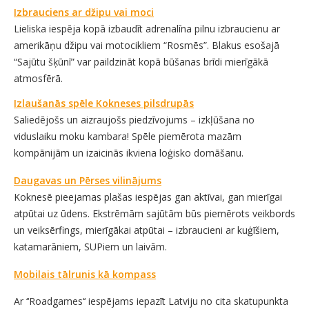
Izbrauciens ar džipu vai moci
Lieliska iespēja kopā izbaudīt adrenalīna pilnu izbraucienu ar
amerikāņu džipu vai motocikliem “Rosmēs”. Blakus esošajā
“Sajūtu šķūnī” var paildzināt kopā būšanas brīdi mierīgākā
atmosfērā.
Izlaušanās spēle Kokneses pilsdrupās
Saliedējošs un aizraujošs piedzīvojums – izkļūšana no
viduslaiku moku kambara! Spēle piemērota mazām
kompānijām un izaicinās ikviena loģisko domāšanu.
Daugavas un Pērses vilinājums
Koknesē pieejamas plašas iespējas gan aktīvai, gan mierīgai
atpūtai uz ūdens. Ekstrēmām sajūtām būs piemērots veikbords
un veiksērfings, mierīgākai atpūtai – izbraucieni ar kuģīšiem,
katamarāniem, SUPiem un laivām.
Mobilais tālrunis kā kompass
Ar ‘‘Roadgames‘‘ iespējams iepazīt Latviju no cita skatupunkta