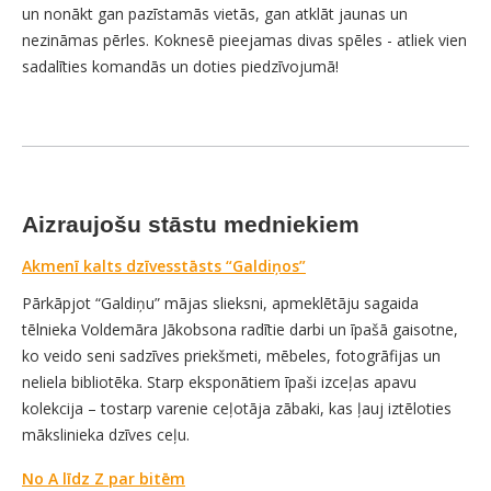
un nonākt gan pazīstamās vietās, gan atklāt jaunas un
nezināmas pērles. Koknesē pieejamas divas spēles - atliek vien
sadalīties komandās un doties piedzīvojumā!
Aizraujošu stāstu medniekiem
Akmenī kalts dzīvesstāsts “Galdiņos”
Pārkāpjot “Galdiņu” mājas slieksni, apmeklētāju sagaida
tēlnieka Voldemāra Jākobsona radītie darbi un īpašā gaisotne,
ko veido seni sadzīves priekšmeti, mēbeles, fotogrāfijas un
neliela bibliotēka. Starp eksponātiem īpaši izceļas apavu
kolekcija – tostarp varenie ceļotāja zābaki, kas ļauj iztēloties
mākslinieka dzīves ceļu.
No A līdz Z par bitēm