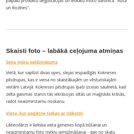
paipalu produktu degustācijas un ieskatu moto darbnīcā "Rūsa
un Rozīnes".
Skaisti foto – labākā ceļojuma atmiņas
Senu mūru valdzinājums
Vietā, kur saplūst divas upes, slejas iespaidīgās Kokneses
pilsdrupas, kas ir viena no skaistākajām un vēsturiskajām
vietām Latvijā. Kokneses pilsdrupas īpaši izceļas saulrietā, kad
zelta gaismas staros tās iekrāsojas siltās un maģiskās krāsās,
radot neaizmirstamu noskaņu.
Vieta, kur pagātne tiekas ar nākotni
Likteņdārzs ir lieliska vieta ģimenes kopā būšanai un
neaizmirstamu foto mirkļu iemūžināšanai - gan no skatu