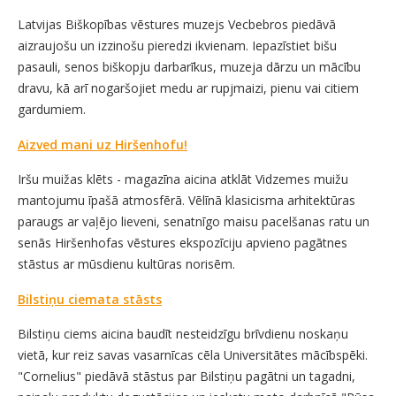
Latvijas Biškopības vēstures muzejs Vecbebros piedāvā
aizraujošu un izzinošu pieredzi ikvienam. Iepazīstiet bišu
pasauli, senos biškopju darbarīkus, muzeja dārzu un mācību
dravu, kā arī nogaršojiet medu ar rupjmaizi, pienu vai citiem
gardumiem.
Aizved mani uz Hiršenhofu!
Iršu muižas klēts - magazīna aicina atklāt Vidzemes muižu
mantojumu īpašā atmosfērā. Vēlīnā klasicisma arhitektūras
paraugs ar vaļējo lieveni, senatnīgo maisu pacelšanas ratu un
senās Hiršenhofas vēstures ekspozīciju apvieno pagātnes
stāstus ar mūsdienu kultūras norisēm.
Bilstiņu ciemata stāsts
Bilstiņu ciems aicina baudīt nesteidzīgu brīvdienu noskaņu
vietā, kur reiz savas vasarnīcas cēla Universitātes mācībspēki.
"Cornelius" piedāvā stāstus par Bilstiņu pagātni un tagadni,