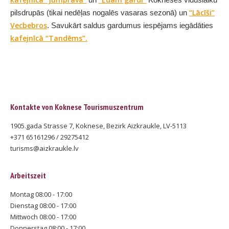
un
Kokneses viduslaiku
“Lācīši”
pilsdrupās (tikai nedēļas nogalēs vasaras sezonā) un
Vecbebros
. Savukārt saldus gardumus iespējams iegādāties
kafejnīcā “Tandēms”.
Kontakte von Koknese Tourismuszentrum
1905.gada Strasse 7, Koknese, Bezirk Aizkraukle, LV-5113
+371 65161296 / 29275412
turisms@aizkraukle.lv
Arbeitszeit
Montag 08:00 - 17:00
Dienstag 08:00 - 17:00
Mittwoch 08:00 - 17:00
Donnerstag 08:00 - 17:00