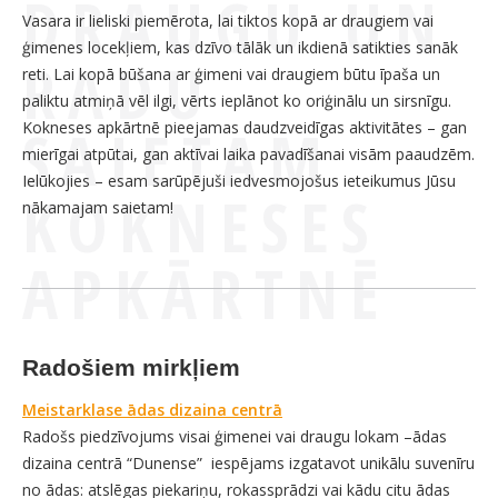
DRAUGU UN
Vasara ir lieliski piemērota, lai tiktos kopā ar draugiem vai
ģimenes locekļiem, kas dzīvo tālāk un ikdienā satikties sanāk
RADU
reti. Lai kopā būšana ar ģimeni vai draugiem būtu īpaša un
paliktu atmiņā vēl ilgi, vērts ieplānot ko oriģinālu un sirsnīgu.
SAIETAM
Kokneses apkārtnē pieejamas daudzveidīgas aktivitātes – gan
mierīgai atpūtai, gan aktīvai laika pavadīšanai visām paaudzēm.
Ielūkojies – esam sarūpējuši iedvesmojošus ieteikumus Jūsu
KOKNESES
nākamajam saietam!
APKĀRTNĒ
Radošiem mirkļiem
Meistarklase ādas dizaina centrā
Radošs piedzīvojums visai ģimenei vai draugu lokam –ādas
dizaina centrā “Dunense” iespējams izgatavot unikālu suvenīru
no ādas: atslēgas piekariņu, rokassprādzi vai kādu citu ādas