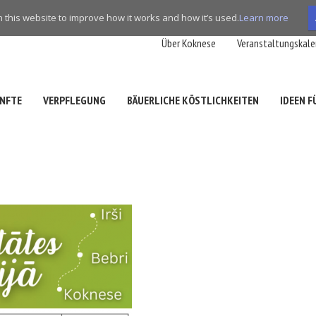
this website to improve how it works and how it’s used.
Learn more
Über Koknese
Veranstaltungskale
NFTE
VERPFLEGUNG
BÄUERLICHE KÖSTLICHKEITEN
IDEEN 