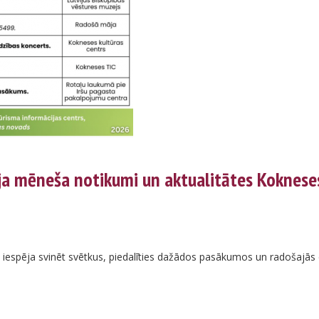
ja mēneša notikumi un aktualitātes Koknese
iespēja svinēt svētkus, piedalīties dažādos pasākumos un radošajās d