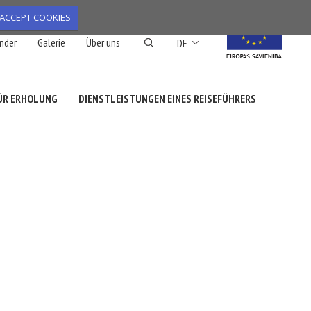
ACCEPT COOKIES
Weitere Aktionen aufl
nder
Galerie
Über uns
DE
FÜR ERHOLUNG
DIENSTLEISTUNGEN EINES REISEFÜHRERS