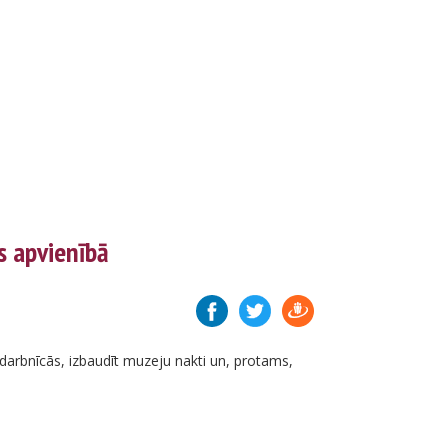
s apvienībā
arbnīcās, izbaudīt muzeju nakti un, protams,