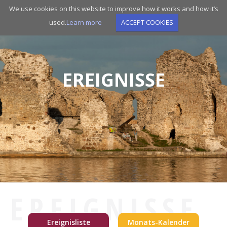
Skip
We use cookies on this website to improve how it works and how it’s
to
used.
Learn more
ACCEPT COOKIES
main
navigation
EREIGNISSE
EREIGNISSE
Ereignisliste
Monats-Kalender