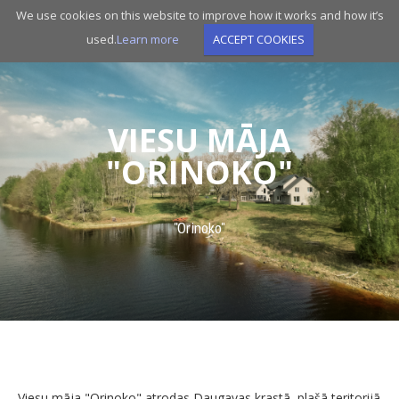
Skip
We use cookies on this website to improve how it works and how it’s
to
used.
Learn more
ACCEPT COOKIES
main
navigation
VIESU MĀJA
"ORINOKO"
"Orinoko"
Viesu māja "Orinoko" atrodas Daugavas krastā, plašā teritorijā