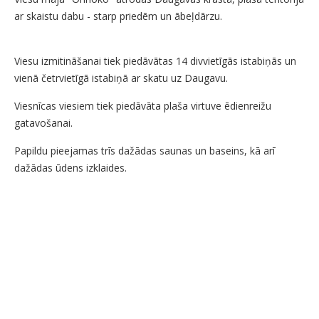
ar skaistu dabu - starp priedēm un ābeļdārzu.
Viesu izmitināšanai tiek piedāvātas 14 divvietīgās istabiņās un
vienā četrvietīgā istabiņā ar skatu uz Daugavu.
Viesnīcas viesiem tiek piedāvāta plaša virtuve ēdienreižu
gatavošanai.
Papildu pieejamas trīs dažādas saunas un baseins, kā arī
dažādas ūdens izklaides.