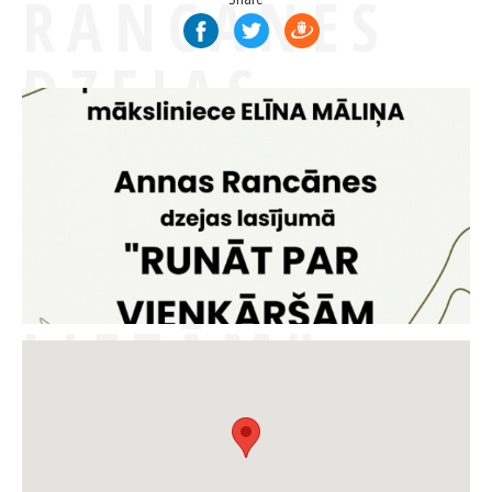
RANCĀNES
DZEJAS
LASĪJUMS
"RUNĀT PAR
VIENKĀRŠĀM
LIETĀM"