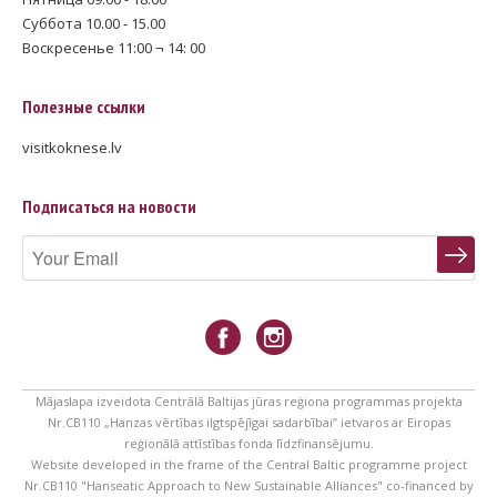
Суббота 10.00 - 15.00
Воскресенье 11:00 ¬ 14: 00
Полезные ссылки
visitkoknese.lv
Подписаться на новости
Mājaslapa izveidota Centrālā Baltijas jūras reģiona programmas projekta
Nr.CB110 „Hanzas vērtības ilgtspējīgai sadarbībai” ietvaros ar Eiropas
reģionālā attīstības fonda līdzfinansējumu.
Website developed in the frame of the Central Baltic programme project
Nr.CB110 "Hanseatic Approach to New Sustainable Alliances" co-financed by