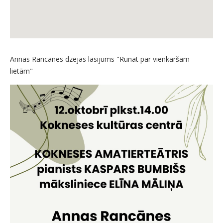
Annas Rancānes dzejas lasījums "Runāt par vienkāršām
lietām"