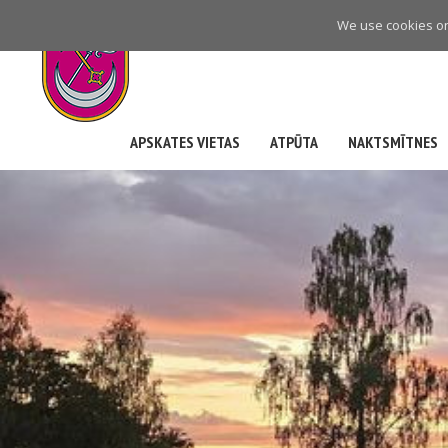
Skip
We use cookies on 
to
main
navigation
APSKATES VIETAS
ATPŪTA
NAKTSMĪTNES