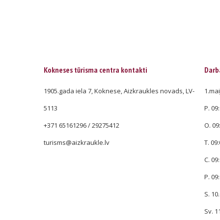
Kokneses tūrisma centra kontakti
Darba
1905.gada iela 7, Koknese, Aizkraukles novads, LV-
1.mai
5113
P. 09:
+371 65161296 / 29275412
O. 09
turisms@aizkraukle.lv
T. 09:
C. 09:
P. 09:
S. 10.
Sv. 1