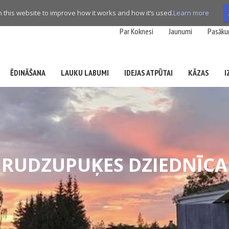
this website to improve how it works and how it’s used.
Learn more
Par Koknesi
Jaunumi
Pasāku
ĒDINĀŠANA
LAUKU LABUMI
IDEJAS ATPŪTAI
KĀZAS
I
RUDZUPUĶES DZIEDNĪCA