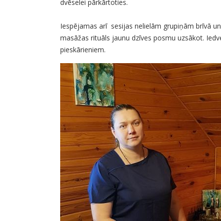
dvēselei pārkārtoties.
Iespējamas arī sesijas nelielām grupiņām brīvā u
masāžas rituāls jaunu dzīves posmu uzsākot. Iedve
pieskārieniem.