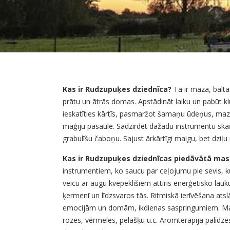
Kas ir Rudzupuķes dziednīca?
Tā ir maza, balta
prātu un ātrās domas. Apstādināt laiku un pabūt kl
ieskatīties kārtīs, pasmaržot šamaņu ūdeņus, mazl
maģiju pasaulē. Sadzirdēt dažādu instrumentu sk
grabulīšu čaboņu. Sajust ārkārtīgi maigu, bet dz
Kas ir Rudzupuķes dziednīcas piedāvātā mas
instrumentiem, ko saucu par ceļojumu pie sevis, kur
veicu ar augu kvēpeklīšiem attīrīs enerģētisko lauk
ķermenī un līdzsvaros tās. Ritmiskā ierīvēšana atsl
emocijām un domām, ikdienas saspringumiem. Masā
rozes, vērmeles, pelašķu u.c. Aromterapija palīdzēs