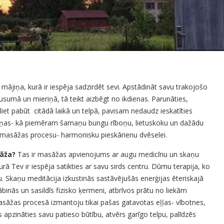
 mājiņa, kurā ir iespēja sadzirdēt sevi. Apstādināt savu trakojošo
usumā un mieriņā, tā teikt aizbēgt no ikdienas. Parunāties,
iet pabūt citādā laikā un telpā, pavisam nedaudz ieskatīties
aņas- kā piemēram šamaņu bungu rīboņu, lietuskoku un dažādu
iļu masāžas procesu- harmonisku pieskārienu dvēselei.
āža?
Tas ir masāžas apvienojums ar augu medicīnu un skaņu
ā Tev ir iespēja satikties ar savu sirds centru. Dūmu terapija, ko
u. Skaņu meditācija izkustinās sastāvējušās enerģijas ēteriskajā
ābinās un sasildīs fizisko ķermeni, atbrīvos prātu no liekām
žas procesā izmantoju tikai pašas gatavotas eļļas- vībotnes,
 apzināties savu patieso būtību, atvērs garīgo telpu, palīdzēs