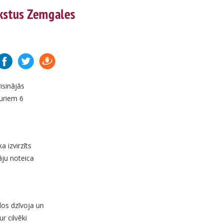
akstus Zemgales
isinājās
kuriem 6
 izvirzīts
āju noteica
dos dzīvoja un
r cilvēki