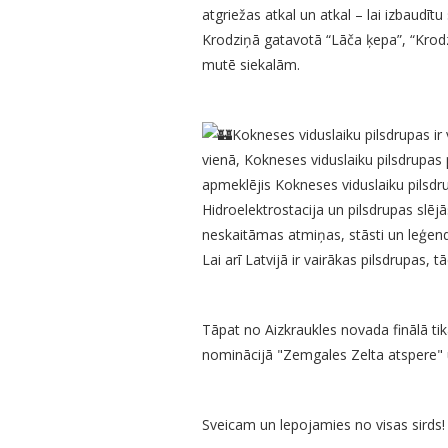
atgriežas atkal un atkal – lai izbaudīt
Krodziņā gatavotā “Lāča ķepa”, “Krodzin
mutē siekalām.
Kokneses viduslaiku pilsdrupas ir
vienā, Kokneses viduslaiku pilsdrupas pa
apmeklējis Kokneses viduslaiku pilsdru
Hidroelektrostacija un pilsdrupas slējās
neskaitāmas atmiņas, stāsti un leģend
Lai arī Latvijā ir vairākas pilsdrupas,
Tāpat no Aizkraukles novada finālā t
nominācijā "Zemgales Zelta atspere"
Sveicam un lepojamies no visas sirds!