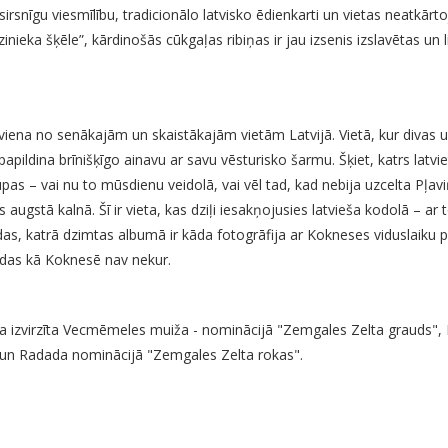
u sirsnīgu viesmīlību, tradicionālo latvisko ēdienkarti un vietas neatkā
ieka šķēle”, kārdinošās cūkgaļas ribiņas ir jau izsenis izslavētas un li
 viena no senākajām un skaistākajām vietām Latvijā. Vietā, kur divas 
pildina brīnišķīgo ainavu ar savu vēsturisko šarmu. Šķiet, katrs latvieti
pas – vai nu to mūsdienu veidolā, vai vēl tad, kad nebija uzcelta Pļav
 augstā kalnā. Šī ir vieta, kas dziļi iesakņojusies latvieša kodolā – ar 
as, katrā dzimtas albumā ir kāda fotogrāfija ar Kokneses viduslaiku p
 tādas kā Koknesē nav nekur.
ika izvirzīta Vecmēmeles muiža - nominācijā "Zemgales Zelta grauds"
 un Radada nominācijā "Zemgales Zelta rokas".