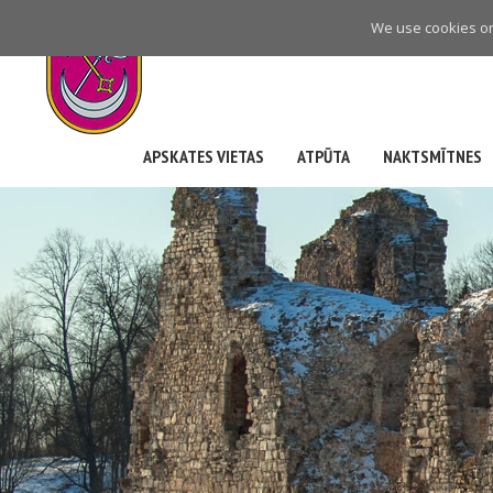
Skip
We use cookies on 
to
main
navigation
APSKATES VIETAS
ATPŪTA
NAKTSMĪTNES