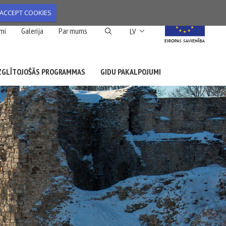
ACCEPT COOKIES
List additional action
mi
Galerija
Par mums
LV
ZGLĪTOJOŠĀS PROGRAMMAS
GIDU PAKALPOJUMI