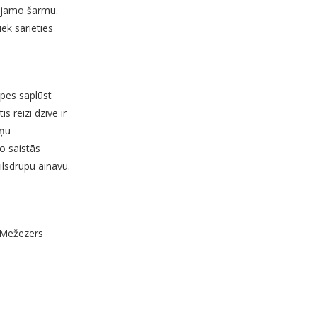
rtojamo šarmu.
ek sarieties
upes saplūst
s reizi dzīvē ir
iņu
to saistās
ilsdrupu ainavu.
, Mežezers