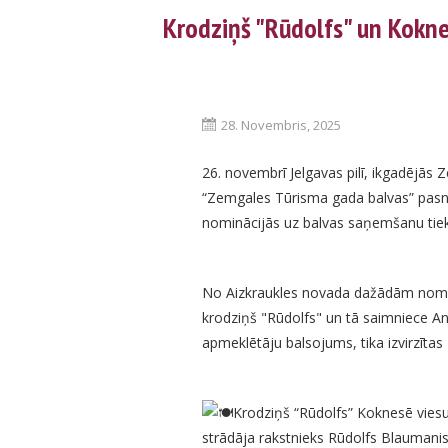
Krodziņš "Rūdolfs" un Kokne
28. Novembris, 2025
26. novembrī Jelgavas pilī, ikgadējās 
“Zemgales Tūrisma gada balvas” pasnieg
nominācijās uz balvas saņemšanu tiek 
No Aizkraukles novada dažādām nomināci
krodziņš "Rūdolfs" un tā saimniece A
apmeklētāju balsojums, tika izvirzītas
Krodziņš “Rūdolfs” Koknesē vies
strādāja rakstnieks Rūdolfs Blaumanis. 