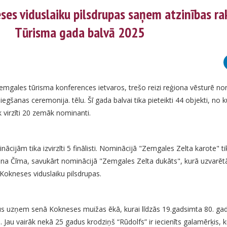
ses viduslaiku pilsdrupas saņem atzinības r
Tūrisma gada balvā 2025
Zemgales tūrisma konferences ietvaros, trešo reizi reģiona vēsturē nor
šanas ceremonija. tēlu. Šī gada balvai tika pieteikti 44 objekti, no 
virzīti 20 zemāk nominanti.
jām tika izvirzīti 5 finālisti. Nominācijā "Zemgales Zelta karote" tika
nna Čīma, savukārt nominācijā "Zemgales Zelta dukāts", kurā uzvarēt
 Kokneses viduslaiku pilsdrupas.
us uzņem senā Kokneses muižas ēkā, kurai līdzās 19.gadsimta 80. ga
Jau vairāk nekā 25 gadus krodziņš “Rūdolfs” ir iecienīts galamērķis, ku