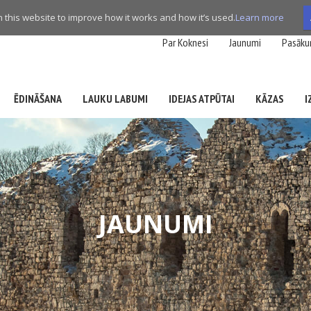
this website to improve how it works and how it’s used.
Learn more
Par Koknesi
Jaunumi
Pasāku
ĒDINĀŠANA
LAUKU LABUMI
IDEJAS ATPŪTAI
KĀZAS
I
JAUNUMI