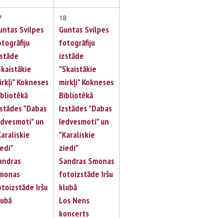
7
18
untas Svilpes
Guntas Svilpes
otogrāfiju
fotogrāfiju
zstāde
izstāde
Skaistākie
"Skaistākie
irkļi" Kokneses
mirkļi" Kokneses
ibliotēkā
Bibliotēkā
zstādes "Dabas
Izstādes "Dabas
edvesmoti" un
Iedvesmoti" un
Karaliskie
"Karaliskie
iedi"
ziedi"
andras
Sandras Smonas
monas
fotoizstāde Iršu
otoizstāde Iršu
klubā
lubā
Los Nens
koncerts