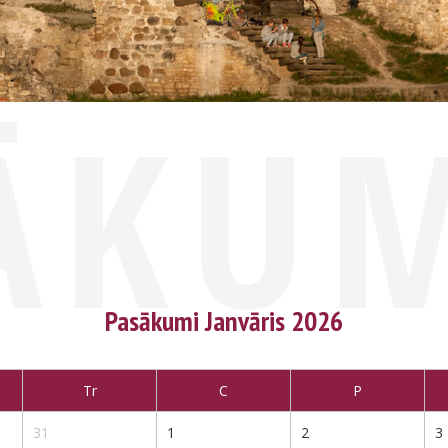
ĀKU
Pasākumi Janvāris 2026
Tr
C
P
31
1
2
3