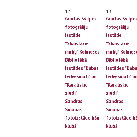
12
13
Guntas Svilpes
Guntas Svilpe
fotogrāfiju
fotogrāfiju
izstāde
izstāde
"Skaistākie
"Skaistākie
mirkļi" Kokneses
mirkļi" Koknes
Bibliotēkā
Bibliotēkā
Izstādes "Dabas
Izstādes "Dab
Iedvesmoti" un
Iedvesmoti" u
"Karaliskie
"Karaliskie
ziedi"
ziedi"
Sandras
Sandras
Smonas
Smonas
fotoizstāde Iršu
fotoizstāde Ir
klubā
klubā