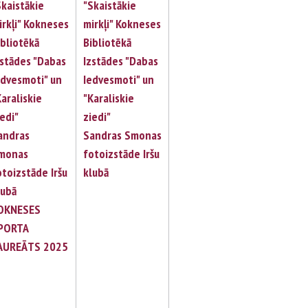
Skaistākie
"Skaistākie
irkļi" Kokneses
mirkļi" Kokneses
ibliotēkā
Bibliotēkā
zstādes "Dabas
Izstādes "Dabas
edvesmoti" un
Iedvesmoti" un
Karaliskie
"Karaliskie
iedi"
ziedi"
andras
Sandras Smonas
monas
fotoizstāde Iršu
otoizstāde Iršu
klubā
lubā
OKNESES
PORTA
AUREĀTS 2025