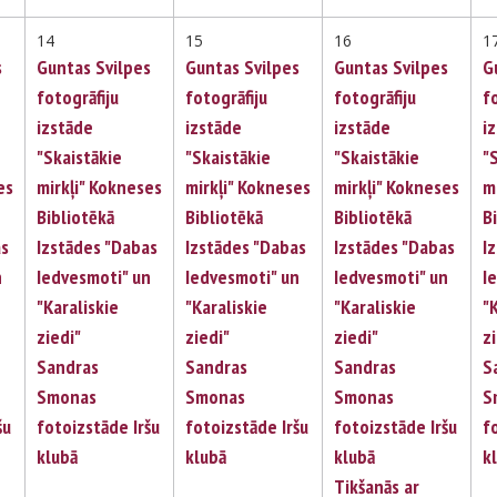
14
15
16
1
s
Guntas Svilpes
Guntas Svilpes
Guntas Svilpes
G
fotogrāfiju
fotogrāfiju
fotogrāfiju
f
izstāde
izstāde
izstāde
i
"Skaistākie
"Skaistākie
"Skaistākie
"
es
mirkļi" Kokneses
mirkļi" Kokneses
mirkļi" Kokneses
m
Bibliotēkā
Bibliotēkā
Bibliotēkā
B
as
Izstādes "Dabas
Izstādes "Dabas
Izstādes "Dabas
I
n
Iedvesmoti" un
Iedvesmoti" un
Iedvesmoti" un
I
"Karaliskie
"Karaliskie
"Karaliskie
"
ziedi"
ziedi"
ziedi"
z
Sandras
Sandras
Sandras
S
Smonas
Smonas
Smonas
S
šu
fotoizstāde Iršu
fotoizstāde Iršu
fotoizstāde Iršu
f
klubā
klubā
klubā
k
Tikšanās ar