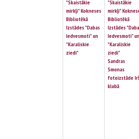
"Skaistākie
"Skaistākie
mirkļi" Kokneses
mirkļi" Koknes
Bibliotēkā
Bibliotēkā
Izstādes "Dabas
Izstādes "Dab
Iedvesmoti" un
Iedvesmoti" u
"Karaliskie
"Karaliskie
ziedi"
ziedi"
Sandras
Smonas
fotoizstāde Ir
klubā