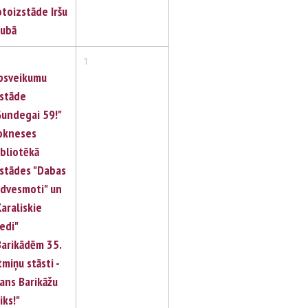
otoizstāde Iršu
lubā
1
1
psveikumu
zstāde
Gundegai 59!"
okneses
ibliotēkā
zstādes "Dabas
edvesmoti" un
Karaliskie
iedi"
Barikādēm 35.
tmiņu stāsti -
ans Barikāžu
iks!"