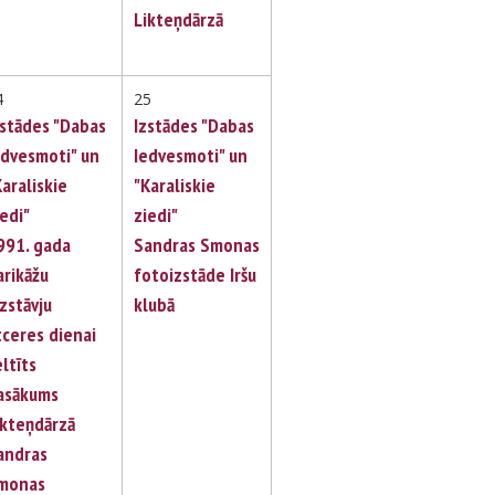
Likteņdārzā
4
25
zstādes "Dabas
Izstādes "Dabas
edvesmoti" un
Iedvesmoti" un
Karaliskie
"Karaliskie
iedi"
ziedi"
991. gada
Sandras Smonas
arikāžu
fotoizstāde Iršu
izstāvju
klubā
tceres dienai
eltīts
asākums
ikteņdārzā
andras
monas