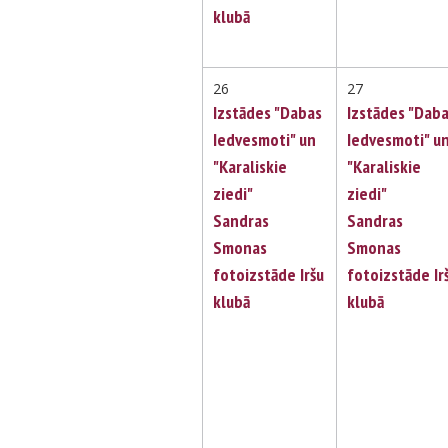
klubā
26
27
Izstādes "Dabas
Izstādes "Dab
Iedvesmoti" un
Iedvesmoti" u
"Karaliskie
"Karaliskie
ziedi"
ziedi"
Sandras
Sandras
Smonas
Smonas
fotoizstāde Iršu
fotoizstāde Ir
klubā
klubā