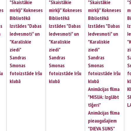
"Skaistākie
"Skaistākie
"Skaistākie
"
es
mirkļi" Kokneses
mirkļi" Kokneses
mirkļi" Kokneses
m
Bibliotēkā
Bibliotēkā
Bibliotēkā
B
as
Izstādes "Dabas
Izstādes "Dabas
Izstādes "Dabas
I
n
Iedvesmoti" un
Iedvesmoti" un
Iedvesmoti" un
I
"Karaliskie
"Karaliskie
"Karaliskie
"
ziedi"
ziedi"
ziedi"
z
Sandras
Sandras
Sandras
S
Smonas
Smonas
Smonas
S
šu
fotoizstāde Iršu
fotoizstāde Iršu
fotoizstāde Iršu
f
klubā
klubā
klubā
k
Animācijas filma
K
"MISIJA: Izglābt
S
tīģeri"
L
Animācijas filma
pieaugušajiem
"DIEVA SUNS"