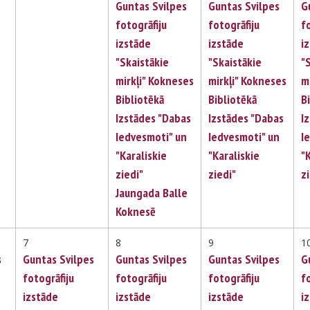
Guntas Svilpes
Guntas Svilpes
G
fotogrāfiju
fotogrāfiju
f
izstāde
izstāde
i
"Skaistākie
"Skaistākie
"
mirkļi" Kokneses
mirkļi" Kokneses
m
Bibliotēkā
Bibliotēkā
B
Izstādes "Dabas
Izstādes "Dabas
I
Iedvesmoti" un
Iedvesmoti" un
I
"Karaliskie
"Karaliskie
"
ziedi"
ziedi"
z
Jaungada Balle
Koknesē
7
8
9
1
s
Guntas Svilpes
Guntas Svilpes
Guntas Svilpes
G
fotogrāfiju
fotogrāfiju
fotogrāfiju
f
izstāde
izstāde
izstāde
i