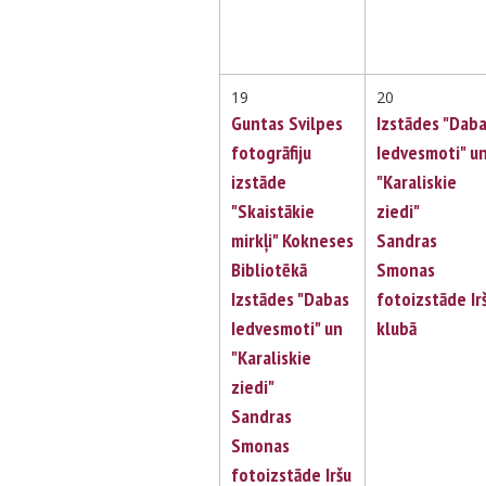
19
20
Guntas Svilpes
Izstādes "Dab
fotogrāfiju
Iedvesmoti" u
izstāde
"Karaliskie
"Skaistākie
ziedi"
mirkļi" Kokneses
Sandras
Bibliotēkā
Smonas
Izstādes "Dabas
fotoizstāde Ir
Iedvesmoti" un
klubā
"Karaliskie
ziedi"
Sandras
Smonas
fotoizstāde Iršu