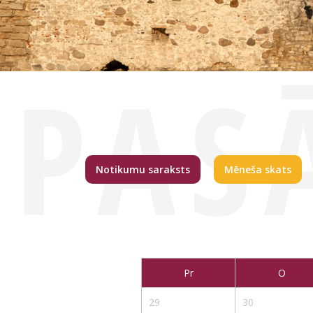
PAS
Notikumu saraksts
Mēneša skats
Pr
O
29
30