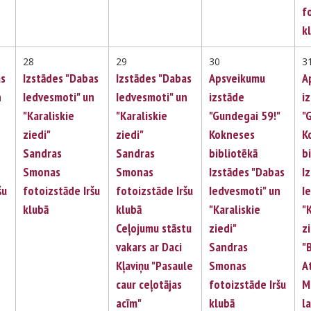
f
k
28
29
30
3
as
Izstādes "Dabas
Izstādes "Dabas
Apsveikumu
A
n
Iedvesmoti" un
Iedvesmoti" un
izstāde
i
"Karaliskie
"Karaliskie
"Gundegai 59!"
"
ziedi"
ziedi"
Kokneses
K
Sandras
Sandras
bibliotēkā
b
Smonas
Smonas
Izstādes "Dabas
I
šu
fotoizstāde Iršu
fotoizstāde Iršu
Iedvesmoti" un
I
klubā
klubā
"Karaliskie
"
Ceļojumu stāstu
ziedi"
z
vakars ar Daci
Sandras
"
Kļaviņu "Pasaule
Smonas
A
caur ceļotājas
fotoizstāde Iršu
M
acīm"
klubā
la