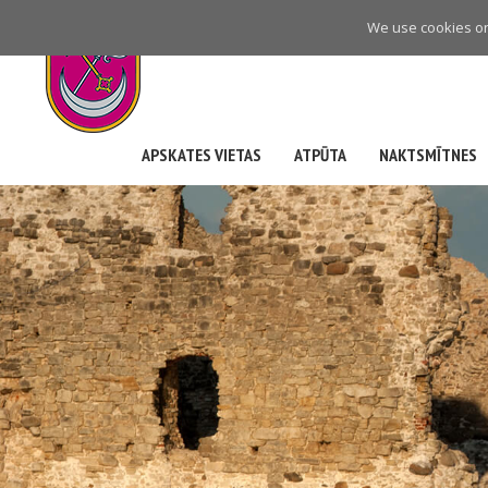
Skip
We use cookies on 
to
main
navigation
APSKATES VIETAS
ATPŪTA
NAKTSMĪTNES