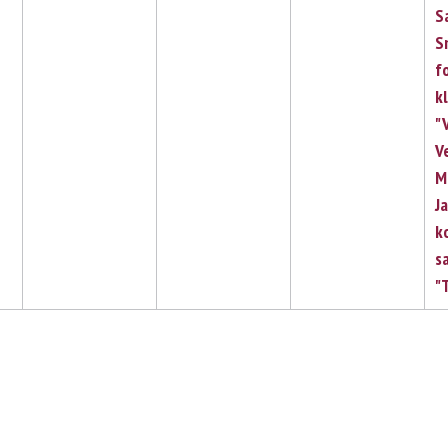
S
S
f
k
"
V
M
J
k
s
"T