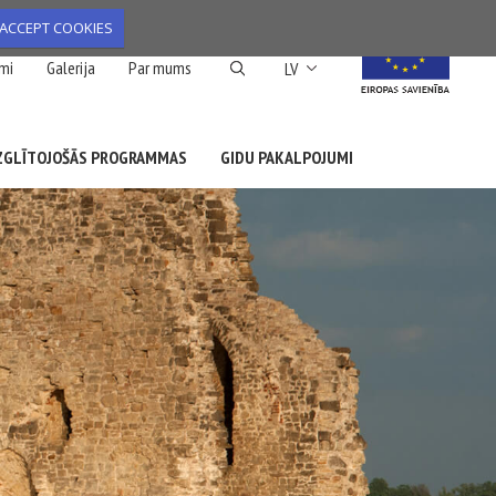
ACCEPT COOKIES
List additional action
mi
Galerija
Par mums
LV
ZGLĪTOJOŠĀS PROGRAMMAS
GIDU PAKALPOJUMI