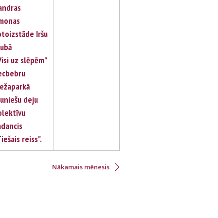
andras
monas
otoizstāde Iršu
lubā
Visi uz slēpēm"
ecbebru
ežaparkā
auniešu deju
olektīvu
adancis
iešais reiss".
Nākamais mēnesis