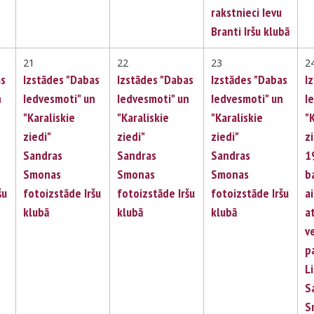
rakstnieci Ievu
Branti Iršu klubā
21
22
23
2
as
Izstādes "Dabas
Izstādes "Dabas
Izstādes "Dabas
I
n
Iedvesmoti" un
Iedvesmoti" un
Iedvesmoti" un
I
"Karaliskie
"Karaliskie
"Karaliskie
"
ziedi"
ziedi"
ziedi"
z
Sandras
Sandras
Sandras
1
Smonas
Smonas
Smonas
b
šu
fotoizstāde Iršu
fotoizstāde Iršu
fotoizstāde Iršu
a
klubā
klubā
klubā
a
v
p
L
S
S