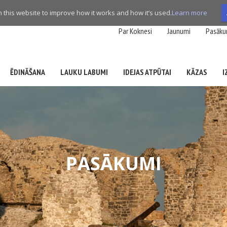
this website to improve how it works and how it’s used.
Learn more
Par Koknesi
Jaunumi
Pasāku
ĒDINĀŠANA
LAUKU LABUMI
IDEJAS ATPŪTAI
KĀZAS
I
PASĀKUMI