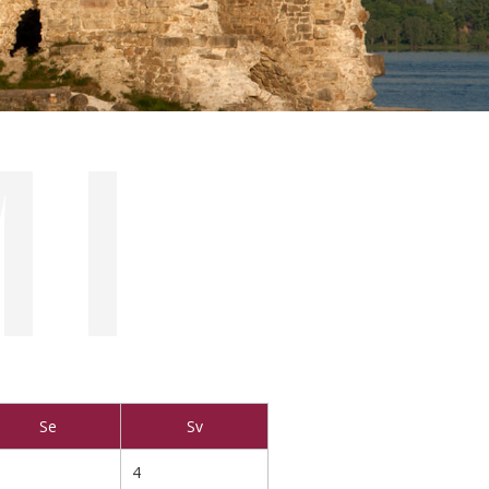
MI
Se
Sv
4