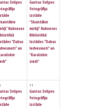
untas Svilpes
Guntas Svilpes
otogrāfiju
fotogrāfiju
zstāde
izstāde
Skaistākie
"Skaistākie
irkļi" Kokneses
mirkļi" Kokneses
ibliotēkā
Bibliotēkā
zstādes "Dabas
Izstādes "Dabas
edvesmoti" un
Iedvesmoti" un
Karaliskie
"Karaliskie
iedi"
ziedi"
0
11
untas Svilpes
Guntas Svilpes
otogrāfiju
fotogrāfiju
zstāde
izstāde